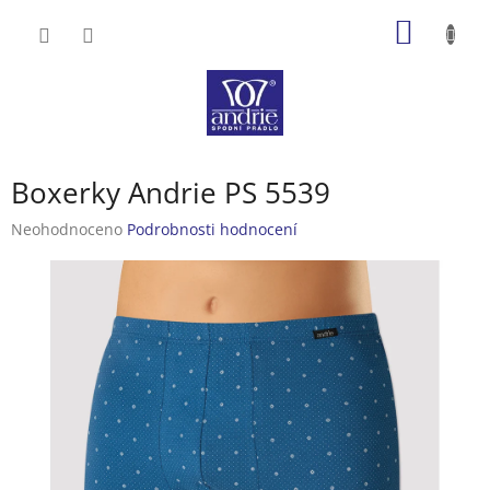
Přejít
NÁKUP
na
obsah
KOŠÍK
Boxerky Andrie PS 5539
Průměrné
Neohodnoceno
Podrobnosti hodnocení
hodnocení
produktu
je
0,0
z
5
hvězdiček.