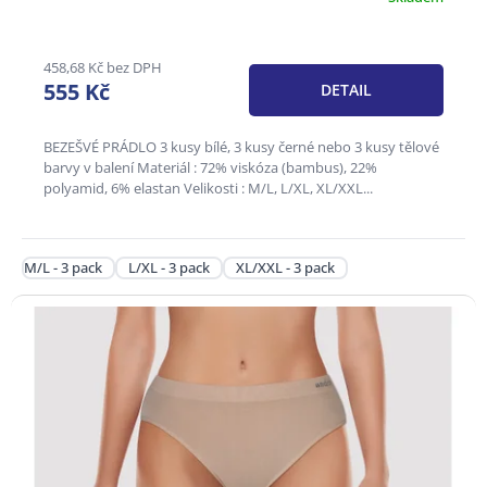
hodnocení
produktu
je
458,68 Kč bez DPH
3,2
555 Kč
DETAIL
z
5
hvězdiček.
BEZEŠVÉ PRÁDLO 3 kusy bílé, 3 kusy černé nebo 3 kusy tělové
barvy v balení Materiál : 72% viskóza (bambus), 22%
polyamid, 6% elastan Velikosti : M/L, L/XL, XL/XXL...
M/L - 3 pack
L/XL - 3 pack
XL/XXL - 3 pack