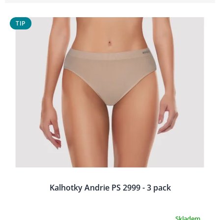
V
TIP
ý
p
i
s
p
r
o
d
u
k
t
ů
Kalhotky Andrie PS 2999 - 3 pack
Skladem
Průměrné