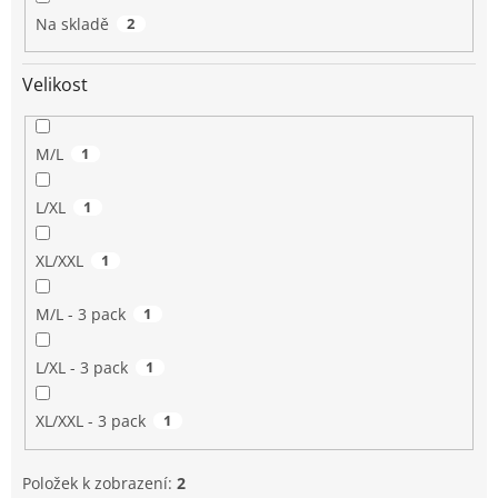
Na skladě
2
Velikost
M/L
1
L/XL
1
XL/XXL
1
M/L - 3 pack
1
L/XL - 3 pack
1
XL/XXL - 3 pack
1
Položek k zobrazení:
2