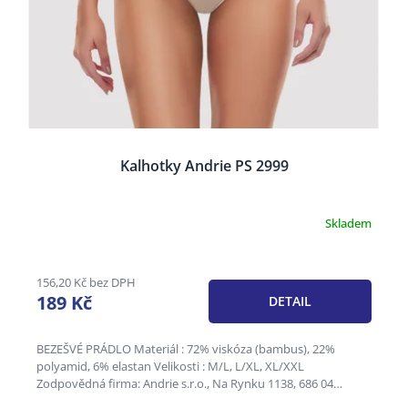
Kalhotky Andrie PS 2999
Skladem
Průměrné
hodnocení
produktu
je
156,20 Kč bez DPH
4,1
189 Kč
DETAIL
z
5
hvězdiček.
BEZEŠVÉ PRÁDLO Materiál : 72% viskóza (bambus), 22%
polyamid, 6% elastan Velikosti : M/L, L/XL, XL/XXL
Zodpovědná firma: Andrie s.r.o., Na Rynku 1138, 686 04
Kunovice,...