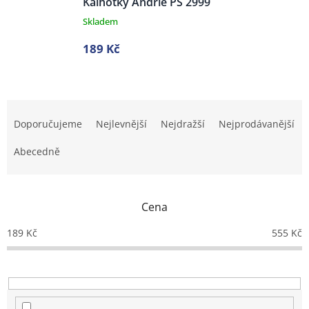
Kalhotky Andrie PS 2999
Skladem
189 Kč
Ř
a
Doporučujeme
Nejlevnější
Nejdražší
Nejprodávanější
z
e
Abecedně
n
í
p
Cena
r
o
189
Kč
555
Kč
d
u
k
t
ů