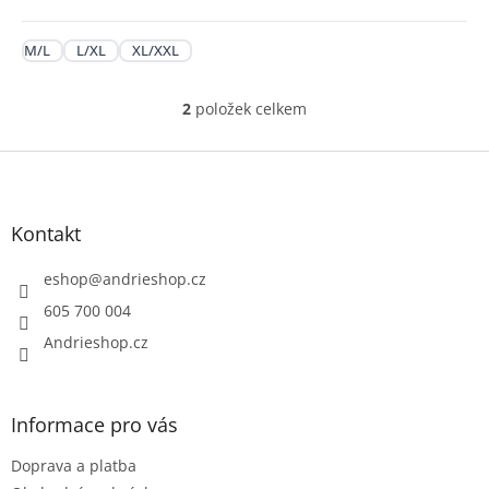
M/L
L/XL
XL/XXL
2
položek celkem
O
v
l
Z
á
á
d
p
a
a
Kontakt
c
t
í
í
eshop
@
andrieshop.cz
p
r
605 700 004
v
Andrieshop.cz
k
y
v
ý
Informace pro vás
p
i
Doprava a platba
s