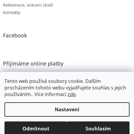
Reklamace, vrácení zboží
Kontakty
Facebook
Přijímáme online platby
Tento web používá soubory cookie. Dalším
procházením tohoto webu vyjadřujete souhlas s jejich
používáním.. Více informací
zde
.
Vytvořil Shoptet
Nastavení
Copyright 2026
ANDRIESHOP
. Všechna práva vyhrazena.
Odmítnout
Souhlasím
Upravit nastavení cookies