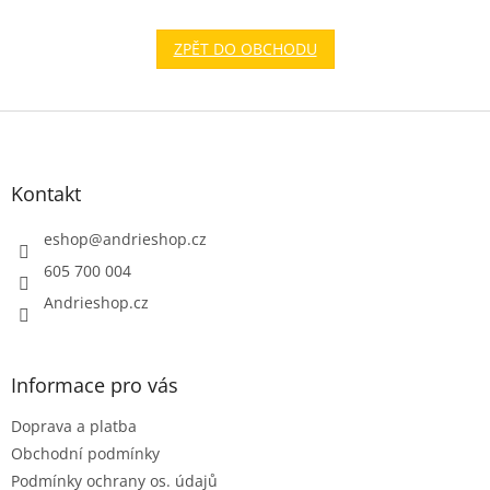
ZPĚT DO OBCHODU
Z
á
p
a
Kontakt
t
í
eshop
@
andrieshop.cz
605 700 004
Andrieshop.cz
Informace pro vás
Doprava a platba
Obchodní podmínky
Podmínky ochrany os. údajů