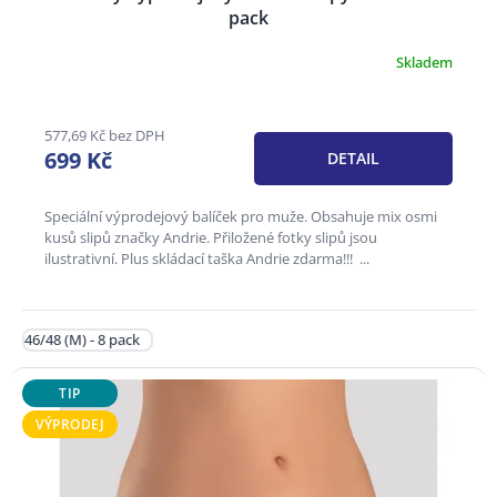
pack
Skladem
Průměrné
hodnocení
produktu
je
577,69 Kč bez DPH
3,1
699 Kč
DETAIL
z
5
hvězdiček.
Speciální výprodejový balíček pro muže. Obsahuje mix osmi
kusů slipů značky Andrie. Přiložené fotky slipů jsou
ilustrativní. Plus skládací taška Andrie zdarma!!! ...
46/48 (M) - 8 pack
TIP
VÝPRODEJ