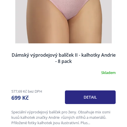
d
u
k
t
ů
Dámský výprodejový balíček II - kalhotky Andrie
- 8 pack
Skladem
Průměrné
hodnocení
produktu
je
577,69 Kč bez DPH
3,4
699 Kč
DETAIL
z
5
hvězdiček.
Speciální výprodejový balíček pro ženy. Obsahuje mix osmi
kusů kalhotek značky Andrie různých střihů a materiálů.
Přiložené fotky kalhotek jsou ilustrativní. Plus...