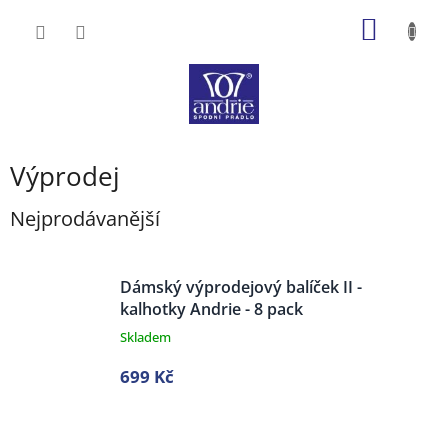
Přejít
NÁKUP
na
obsah
KOŠÍK
Výprodej
Nejprodávanější
Dámský výprodejový balíček II -
kalhotky Andrie - 8 pack
Skladem
699 Kč