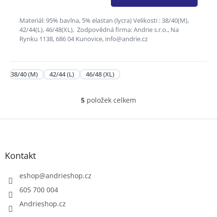
Materiál: 95% bavlna, 5% elastan (lycra) Velikosti : 38/40(M),
42/44(L), 46/48(XL), Zodpovědná firma: Andrie s.r.o., Na
Rynku 1138, 686 04 Kunovice, info@andrie.cz
38/40 (M)
42/44 (L)
46/48 (XL)
5
položek celkem
O
v
l
Z
á
á
d
p
a
a
Kontakt
c
t
í
í
eshop
@
andrieshop.cz
p
r
605 700 004
v
Andrieshop.cz
k
y