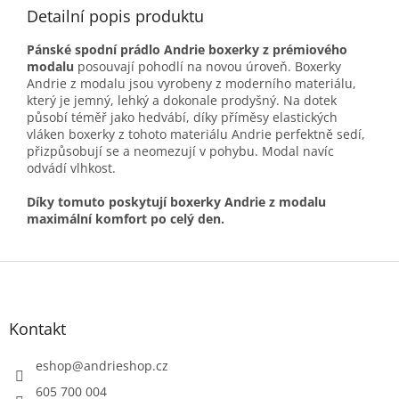
Detailní popis produktu
Pánské spodní prádlo Andrie boxerky z prémiového
modalu
posouvají pohodlí na novou úroveň. Boxerky
Andrie z modalu jsou vyrobeny z moderního materiálu,
který je jemný, lehký a dokonale prodyšný. Na dotek
působí téměř jako hedvábí, díky příměsy elastických
vláken boxerky z tohoto materiálu Andrie perfektně sedí,
přizpůsobují se a neomezují v pohybu. Modal navíc
odvádí vlhkost.
Díky tomuto poskytují boxerky Andrie z modalu
maximální komfort po celý den.
Z
á
p
a
Kontakt
t
í
eshop
@
andrieshop.cz
605 700 004