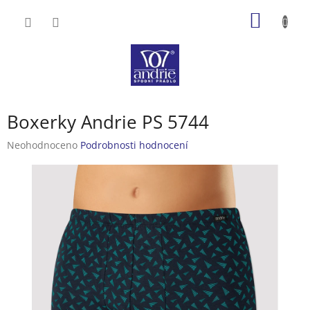
Přejít
NÁKUP
na
obsah
KOŠÍK
Boxerky Andrie PS 5744
Průměrné
Neohodnoceno
Podrobnosti hodnocení
hodnocení
produktu
je
0,0
z
5
hvězdiček.