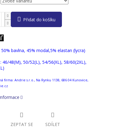
Přidat do košíku
: 50% bavlna, 45% modal,5% elastan (lycra)
 : 46/48(M), 50/52(L), 54/56(XL), 58/60(2XL),
L)
 firma: Andrie s.r.o., Na Rynku 1138, 686 04 Kunovice,
ie.cz
 informace
ZEPTAT SE
SDÍLET