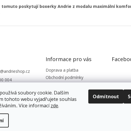
y tomuto poskytují boxerky Andrie z modalu maximální komfor
.
Informace pro vás
Facebo
Doprava a platba
@
andrieshop.cz
Obchodní podmínky
00 004
Podmínky ochrany os. údajů
eshop.cz
Reklamace, vrácení zboží
používá soubory cookie. Dalším
Odmítnout
S
m tohoto webu vyjadřujete souhlas
Kontakty
žíváním.. Více informací
zde
.
ní
ena.
Upravit nastavení cookies