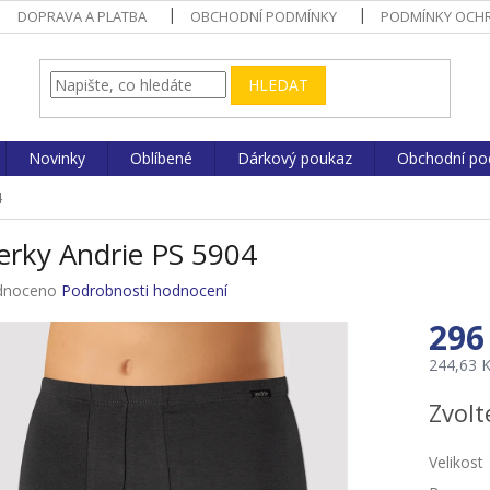
DOPRAVA A PLATBA
OBCHODNÍ PODMÍNKY
PODMÍNKY OCHR
HLEDAT
Novinky
Oblíbené
Dárkový poukaz
Obchodní po
4
erky Andrie PS 5904
né
dnoceno
Podrobnosti hodnocení
ení
296
u
244,63 
Měrná
Zvolt
cena:
ek.
Velikost