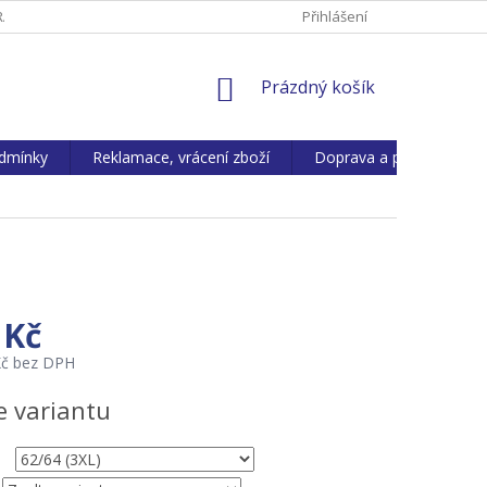
ANY OS. ÚDAJŮ
REKLAMACE, VRÁCENÍ ZBOŽÍ
Přihlášení
KONTAKTY
NÁKUPNÍ
Prázdný košík
KOŠÍK
dmínky
Reklamace, vrácení zboží
Doprava a platba
 Kč
Kč bez DPH
e variantu