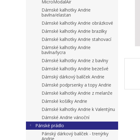
n
MicroModalAir
e
Dámské kalhotky Andrie
l
bavlna/elastan
Dámské kalhotky Andrie obrázkové
Dámské kalhotky Andrie brazilky
Dámské kalhotky Andrie stahovací
Dámské kalhotky Andrie
bavlna/lycra
Dámské kalhotky Andrie z bavlny
Dámské kalhotky Andrie bezešvé
Dámský dárkový balíček Andrie
Dámské podprsenky a topy Andrie
Dámské kalhotky Andrie z melanže
Dámské košilky Andrie
Dámské kalhotky Andrie k Valentýnu
Dámské Andrie vánoční
Pánské prádlo
Pánský dárkový balíček - trenýrky
Andrie