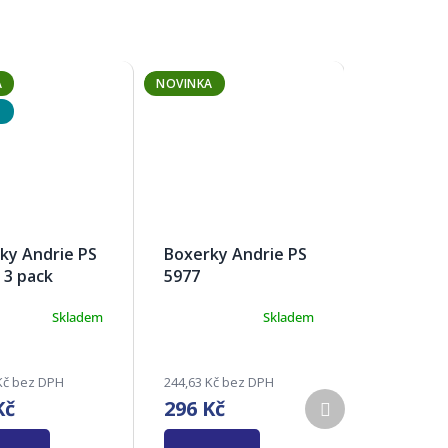
A
NOVINKA
ky Andrie PS
Boxerky Andrie PS
 3 pack
5977
Skladem
Skladem
rné
ení
tu
Kč bez DPH
244,63 Kč bez DPH
Další
Kč
296 Kč
produkt