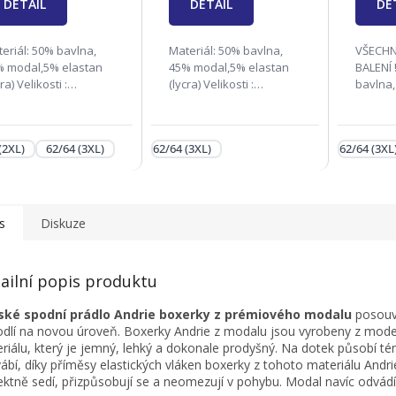
DETAIL
DETAIL
hvězdič
DE
eriál: 50% bavlna,
Materiál: 50% bavlna,
VŠECHN
% modal,5% elastan
45% modal,5% elastan
BALENÍ !!! Materiál
cra) Velikosti :
(lycra) Velikosti :
bavlna
48(M), 50/52(L),
46/48(M), 50/52(L),
elastan 
56(XL), 58/60(2XL),
54/56(XL), 58/60(2XL),
46/48(M)
/64(3XL) Zodpovědná
62/64(3XL) Zodpovědná
54/56(XL
(2XL)
62/64 (3XL)
62/64 (3XL)
62/64 (3XL)
ma: Andrie s.r.o., Na
firma: Andrie s.r.o., Na
62/64(
ku 1138, 686 04...
Rynku 1138, 686 04...
firma: A
s
Diskuze
ailní popis produktu
ské spodní prádlo Andrie boxerky z prémiového modalu
posouv
dlí na novou úroveň. Boxerky Andrie z modalu jsou vyrobeny z mod
riálu, který je jemný, lehký a dokonale prodyšný. Na dotek působí t
ábí, díky příměsy elastických vláken boxerky z tohoto materiálu Andri
ektně sedí, přizpůsobují se a neomezují v pohybu. Modal navíc odvádí