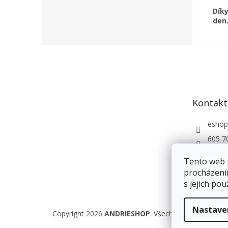
Dík
den
Z
á
p
a
t
Kontakt
í
eshop
605 7
Andri
Tento web 
procházení
s jejich pou
Nastave
Copyright 2026
ANDRIESHOP
. Všechna práva vyhraz