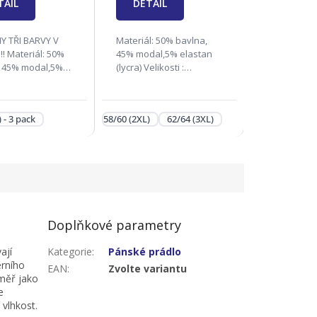
ek.
TAIL
DETAIL
Y TŘI BARVY V
Materiál: 50% bavlna,
: 50%
45% modal,5% elastan
, 45% modal,5%
(lycra) Velikosti :
(lycra) Velikosti :
46/48(M), 50/52(L),
, 50/52(L),
54/56(XL), 58/60(2XL),
), 58/60(2XL),
62/64(3XL) Zodpovědná
 - 3 pack
58/60 (2XL)
62/64 (3XL)
3XL) Zodpovědná
firma: Andrie s.r.o., Na
ndrie...
Rynku 1138, 686 04...
Doplňkové parametry
ají
Kategorie
:
Pánské prádlo
erního
EAN
:
Zvolte variantu
éměř jako
e
 vlhkost.