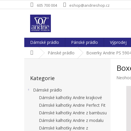
Přejít
605 700 004
eshop@andrieshop.cz
na
obsah
Dámské prádlo
Pánské prádlo
Výprodej
Domů
Pánské prádlo
Boxerky Andrie PS 590
P
Box
o
Přeskočit
s
Kategorie
Průměr
Neoho
kategorie
t
hodnoc
r
produkt
Dámské prádlo
a
je
Dámské kalhotky Andrie krajkové
n
0,0
Dámské kalhotky Andrie Perfect Fit
z
n
5
í
Dámské kalhotky Andrie z bambusu
hvězdič
p
Dámské kalhotky Andrie z modalu
a
Dámské kalhotky Andrie z