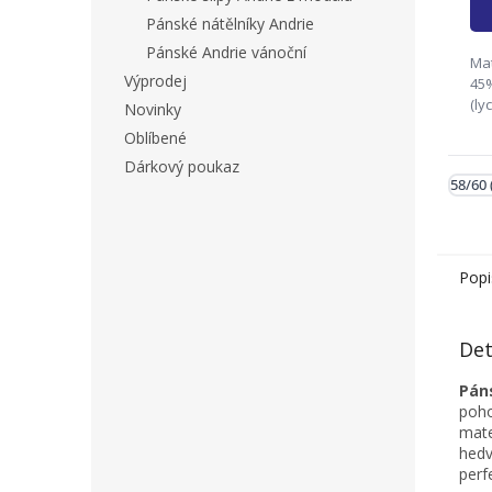
Pánské nátělníky Andrie
Pánské Andrie vánoční
Mat
Výprodej
45
(ly
Novinky
46/
Oblíbené
54/
Dárkový poukaz
62
58/60 
fir
Ryn
Popi
Det
Pán
poho
mate
hedv
perf