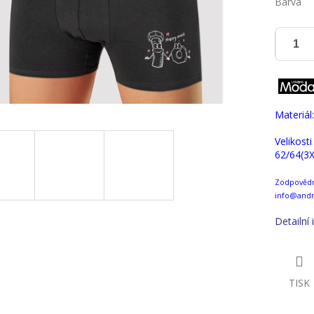
Barva
Materiál
Velikosti
62/64(3X
Zodpovědná
info@andr
Detailní
TISK