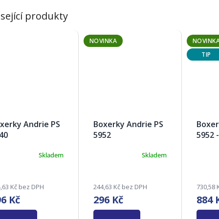
sející produkty
NOVINKA
NOVINK
TIP
xerky Andrie PS
Boxerky Andrie PS
Boxer
40
5952
5952 -
Skladem
Skladem
Průmě
hodnoc
produk
je
,63 Kč bez DPH
244,63 Kč bez DPH
730,58 
5,0
96 Kč
296 Kč
884 
z
5