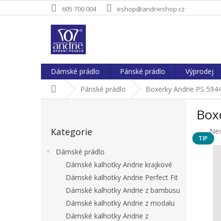
Přejít
605 700 004
eshop@andrieshop.cz
na
obsah
Dámské prádlo
Pánské prádlo
Výprodej
Domů
Pánské prádlo
Boxerky Andrie PS 5944
P
Boxe
o
Přeskočit
s
Kategorie
Pr
Ne
kategorie
t
TIP
hod
r
pro
Dámské prádlo
a
je
Dámské kalhotky Andrie krajkové
n
0,0
Dámské kalhotky Andrie Perfect Fit
z
n
5
í
Dámské kalhotky Andrie z bambusu
hvě
p
Dámské kalhotky Andrie z modalu
a
Dámské kalhotky Andrie z