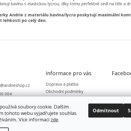
inují bavlnu s elastickou lycrou, díky tomu perfektně sedí na těle a drž
rky Andrie z materiálu bavlna/lycra poskytují maximální kom
t lehkosti po celý den.
Informace pro vás
Facebo
Doprava a platba
@
andrieshop.cz
Obchodní podmínky
00 004
Podmínky ochrany os. údajů
eshop.cz
Reklamace, vrácení zboží
používá soubory cookie. Dalším
Odmítnout
S
m tohoto webu vyjadřujete souhlas
Kontakty
žíváním.. Více informací
zde
.