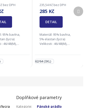
je
Kč bez DPH
235,54 Kč bez DPH
2,4
Další
Kč
285 Kč
z
produkt
5
TAIL
hvězdiček.
DETAIL
l: 95% bavlna,
Materiál: 95% bavlna,
tan (lycra)
5% elastan (lycra)
i : 46/48(M),
Velikosti : 46/48(M),
, 54/56(XL),
50/52(L), 54/56(XL),
XL), 62/64(3XL)
58/60(2XL), 62/64(3XL)
ědná firma:
Zodpovědná firma:
)
62/64 (3XL)
s.r.o., Na Rynku
Andrie s.r.o., Na Rynku
6 04 Kunovice,...
1138, 686 04 Kunovice,...
Doplňkové parametry
/lycra
Kategorie
:
Pánské prádlo