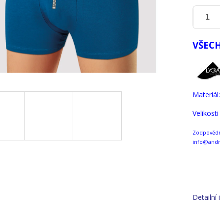
VŠECH
Materiál
Velikost
Zodpovědná
info@andr
Detailní