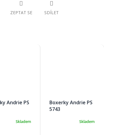
ZEPTAT SE
SDÍLET
ky Andrie PS
Boxerky Andrie PS
5743
Skladem
Skladem
Průměrné
hodnocení
produktu