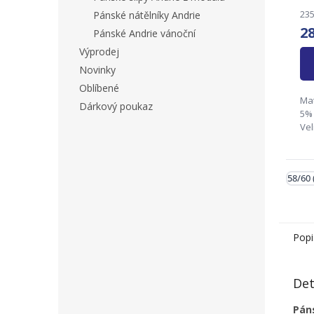
235
Pánské nátělníky Andrie
2
Pánské Andrie vánoční
Výprodej
Novinky
Oblíbené
Mat
Dárkový poukaz
5% 
Vel
50/
58/
Zo
58/60 
And
113
Popi
Det
Pán