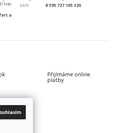
í tvar.
EAN
:
8 595 727 105 326
fort a
ok
Přijímáme online
platby
ouhlasím