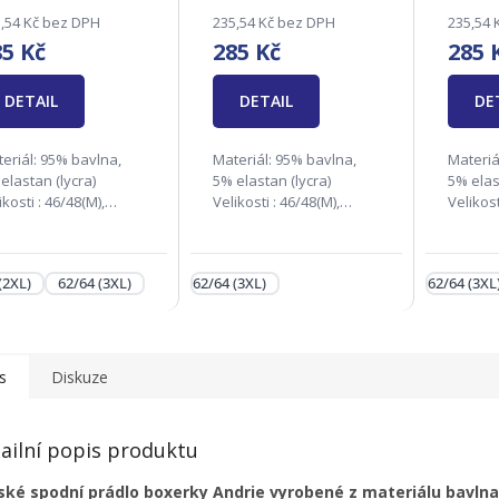
,54 Kč bez DPH
235,54 Kč bez DPH
235,54 
85 Kč
285 Kč
285 
DETAIL
DETAIL
DE
eriál: 95% bavlna,
Materiál: 95% bavlna,
Materiá
elastan (lycra)
5% elastan (lycra)
5% elas
ikosti : 46/48(M),
Velikosti : 46/48(M),
Velikost
52(L), 54/56(XL),
50/52(L), 54/56(XL),
50/52(L)
60(2XL), 62/64(3XL)
58/60(2XL), 62/64(3XL)
58/60(2
dpovědná firma:
Zodpovědná firma:
Zodpov
(2XL)
62/64 (3XL)
62/64 (3XL)
62/64 (3XL
rie s.r.o., Na Rynku
Andrie s.r.o., Na Rynku
Andrie 
8, 686 04 Kunovice,...
1138, 686 04 Kunovice,...
1138, 68
s
Diskuze
ailní popis produktu
ské spodní prádlo boxerky Andrie vyrobené z materiálu bavlna