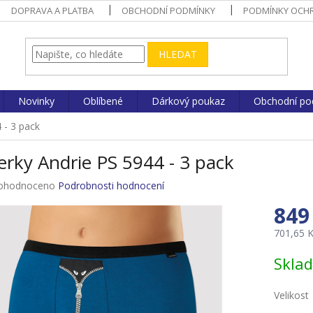
DOPRAVA A PLATBA
OBCHODNÍ PODMÍNKY
PODMÍNKY OCHR
HLEDAT
Novinky
Oblíbené
Dárkový poukaz
Obchodní po
 - 3 pack
rky Andrie PS 5944 - 3 pack
ůměrné
ohodnoceno
Podrobnosti hodnocení
nocení
849
duktu
701,65 
Měrná
Skla
cena:
zdiček.
Velikost