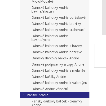
n
MicroModalAir
e
Dámské kalhotky Andrie
l
bavlna/elastan
Dámské kalhotky Andrie obrázkové
Dámské kalhotky Andrie brazilky
Dámské kalhotky Andrie stahovací
Dámské kalhotky Andrie
bavlna/lycra
Dámské kalhotky Andrie z bavlny
Dámské kalhotky Andrie bezešvé
Dámský dárkový balíček Andrie
Dámské podprsenky a topy Andrie
Dámské kalhotky Andrie z melanže
Dámské košilky Andrie
Dámské kalhotky Andrie k Valentýnu
Dámské Andrie vánoční
Pánské prádlo
Pánský dárkový balíček - trenýrky
Andrie