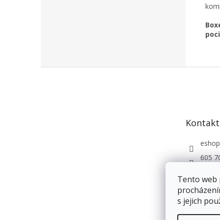
komb
Boxe
poci
Z
á
p
a
t
Kontakt
í
eshop
605 7
Andri
Tento web 
procházení
s jejich pou