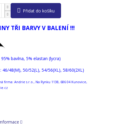
Přidat do košíku
NY TŘI BARVY V BALENÍ !!!
: 95% bavlna, 5% elastan (lycra)
i : 46/48(M), 50/52(L), 54/56(XL), 58/60(2XL)
 firma: Andrie s.r.o., Na Rynku 1138, 686 04 Kunovice,
ie.cz
 informace