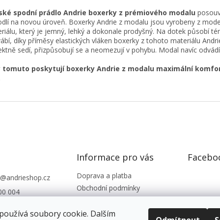
ské spodní prádlo Andrie boxerky z prémiového modalu
posouv
dlí na novou úroveň. Boxerky Andrie z modalu jsou vyrobeny z mod
riálu, který je jemný, lehký a dokonale prodyšný. Na dotek působí t
ábí, díky příměsy elastických vláken boxerky z tohoto materiálu Andri
ektně sedí, přizpůsobují se a neomezují v pohybu. Modal navíc odvádí
y tomuto poskytují boxerky Andrie z modalu maximální komfor
.
Informace pro vás
Facebo
Doprava a platba
@
andrieshop.cz
Obchodní podmínky
00 004
Podmínky ochrany os. údajů
eshop.cz
Reklamace, vrácení zboží
používá soubory cookie. Dalším