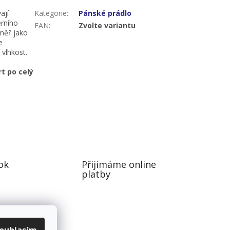
ají
Kategorie
:
Pánské prádlo
erního
EAN
:
Zvolte variantu
éměř jako
e
 vlhkost.
t po celý
ok
Přijímáme online
platby