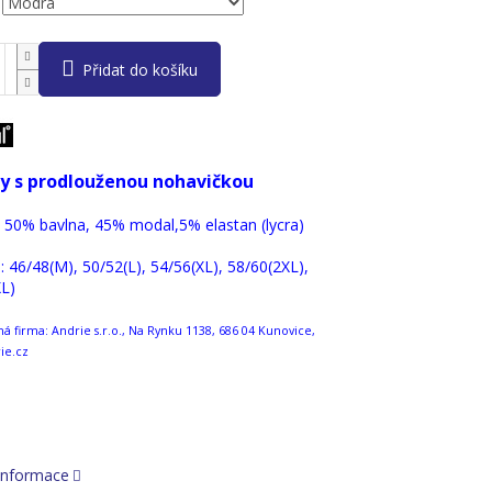
Přidat do košíku
y s prodlouženou nohavičkou
: 50% bavlna, 45% modal,5% elastan (lycra)
 : 46/48(M), 50/52(L), 54/56(XL), 58/60(2XL),
L)
 firma: Andrie s.r.o., Na Rynku 1138, 686 04 Kunovice,
ie.cz
 informace