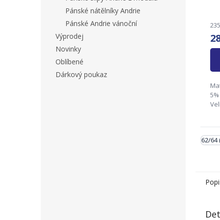
Pánské nátělníky Andrie
Pánské Andrie vánoční
235
Výprodej
2
Novinky
Oblíbené
Dárkový poukaz
Mat
5% 
Vel
50/
58/
Zo
62/64 
And
113
Popi
Det