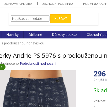
DOPRAVA A PLATBA
OBCHODNÍ PODMÍNKY
PODMÍNKY OCHR
HLEDAT
Novinky
Oblíbené
Dárkový poukaz
Obchodní po
6 s prodlouženou nohavičkou
erky Andrie PS 5976 s prodlouženou 
ůměrné
ohodnoceno
Podrobnosti hodnocení
KA
nocení
296
duktu
244,63 
Měrná
Skla
cena:
zdiček.
Velikost