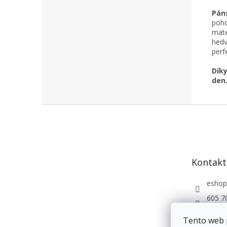
Pán
poho
mate
hedv
perf
Dík
den
Z
á
p
a
t
Kontakt
í
eshop
605 7
Andri
Tento web 