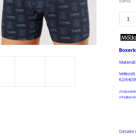
Barva
Boxerk
Materiál
Velikosti
62/64(3X
Zodpovědná
info@andr
Detailní