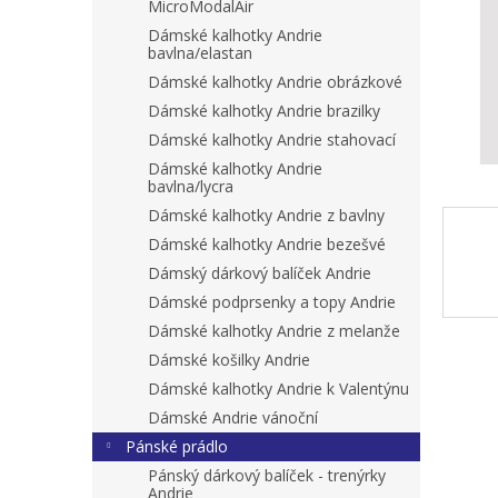
n
MicroModalAir
e
Dámské kalhotky Andrie
l
bavlna/elastan
Dámské kalhotky Andrie obrázkové
Dámské kalhotky Andrie brazilky
Dámské kalhotky Andrie stahovací
Dámské kalhotky Andrie
bavlna/lycra
Dámské kalhotky Andrie z bavlny
Dámské kalhotky Andrie bezešvé
Dámský dárkový balíček Andrie
Dámské podprsenky a topy Andrie
Dámské kalhotky Andrie z melanže
Dámské košilky Andrie
Dámské kalhotky Andrie k Valentýnu
Dámské Andrie vánoční
Pánské prádlo
Pánský dárkový balíček - trenýrky
Andrie