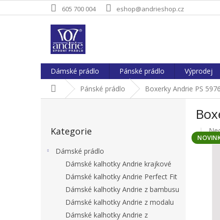
Přejít
605 700 004
eshop@andrieshop.cz
na
obsah
Dámské prádlo
Pánské prádlo
Výprodej
Domů
Pánské prádlo
Boxerky Andrie PS 597
P
Box
o
Přeskočit
s
Kategorie
Pr
Ne
kategorie
t
NOVIN
hod
r
pro
Dámské prádlo
a
je
Dámské kalhotky Andrie krajkové
n
0,0
Dámské kalhotky Andrie Perfect Fit
z
n
5
í
Dámské kalhotky Andrie z bambusu
hvě
p
Dámské kalhotky Andrie z modalu
a
Dámské kalhotky Andrie z