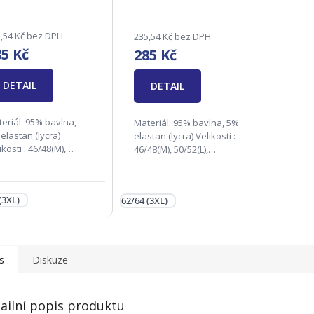
hodnocení
produktu
je
,54 Kč bez DPH
235,54 Kč bez DPH
2,4
85 Kč
285 Kč
z
5
DETAIL
hvězdiček.
DETAIL
eriál: 95% bavlna,
Materiál: 95% bavlna, 5%
elastan (lycra)
elastan (lycra) Velikosti :
ikosti : 46/48(M),
46/48(M), 50/52(L),
52(L), 54/56(XL),
54/56(XL), 58/60(2XL),
60(2XL), 62/64(3XL)
62/64(3XL) Zodpovědná
dpovědná firma:
firma: Andrie s.r.o., Na
(3XL)
62/64 (3XL)
rie s.r.o., Na Rynku
Rynku 1138, 686 04
8, 686 04 Kunovice,...
Kunovice,...
s
Diskuze
ailní popis produktu