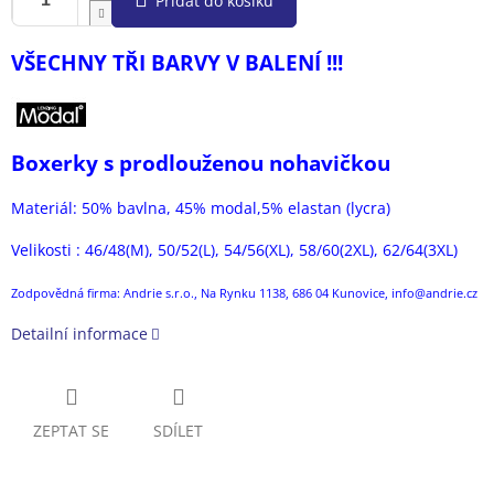
Přidat do košíku
VŠECHNY TŘI BARVY V BALENÍ !!!
Boxerky s prodlouženou nohavičkou
Materiál: 50% bavlna, 45% modal,5% elastan (lycra)
Velikosti : 46/48(M), 50/52(L), 54/56(XL), 58/60(2XL), 62/64(3XL)
Zodpovědná firma: Andrie s.r.o., Na Rynku 1138, 686 04 Kunovice, info@andrie.cz
Detailní informace
ZEPTAT SE
SDÍLET