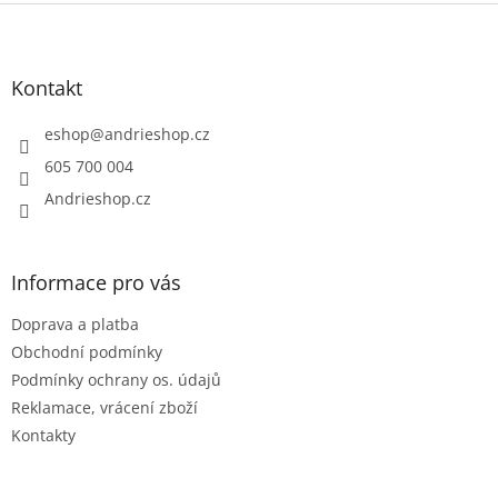
Z
á
p
a
Kontakt
t
í
eshop
@
andrieshop.cz
605 700 004
Andrieshop.cz
Informace pro vás
Doprava a platba
Obchodní podmínky
Podmínky ochrany os. údajů
Reklamace, vrácení zboží
Kontakty