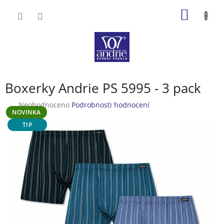
Přejít
NÁKUP
na
obsah
KOŠÍK
Boxerky Andrie PS 5995 - 3 pack
Průměrné
Neohodnoceno
Podrobnosti hodnocení
NOVINKA
hodnocení
produktu
TIP
je
0,0
z
5
hvězdiček.