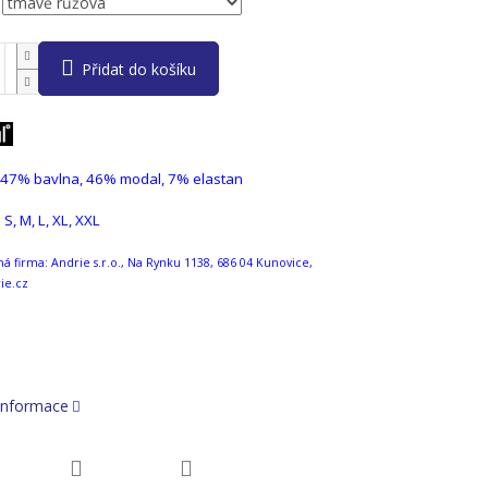
Přidat do košíku
 47
% bavlna, 46% modal, 7% elastan
: S, M, L, XL, XXL
 firma: Andrie s.r.o., Na Rynku 1138, 686 04 Kunovice,
ie.cz
 informace