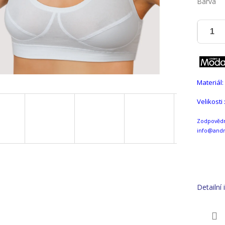
Barva
Materiál:
Velikosti 
Zodpovědná
info@andr
Detailní