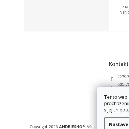
Je u
vzhle
Z
á
p
a
t
Kontakt
í
eshop
605 7
Andri
Tento web 
procházení
s jejich pou
Nastave
Copyright 2026
ANDRIESHOP
. Všechna práva vyhraz