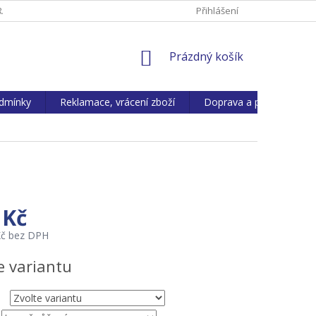
ANY OS. ÚDAJŮ
REKLAMACE, VRÁCENÍ ZBOŽÍ
Přihlášení
KONTAKTY
NÁKUPNÍ
Prázdný košík
KOŠÍK
dmínky
Reklamace, vrácení zboží
Doprava a platba
 Kč
Kč bez DPH
e variantu