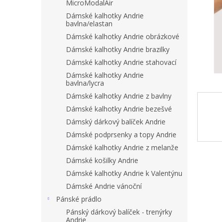
n
MicroModalAir
e
Dámské kalhotky Andrie
l
bavlna/elastan
Dámské kalhotky Andrie obrázkové
Dámské kalhotky Andrie brazilky
Dámské kalhotky Andrie stahovací
Dámské kalhotky Andrie
bavlna/lycra
Dámské kalhotky Andrie z bavlny
Dámské kalhotky Andrie bezešvé
Dámský dárkový balíček Andrie
Dámské podprsenky a topy Andrie
Dámské kalhotky Andrie z melanže
Dámské košilky Andrie
Dámské kalhotky Andrie k Valentýnu
Dámské Andrie vánoční
Pánské prádlo
Pánský dárkový balíček - trenýrky
Andrie