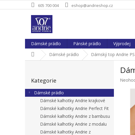
Přejít
605 700 004
eshop@andrieshop.cz
na
obsah
Dámské prádlo
Pánské prádlo
Výprodej
Domů
Dámské prádlo
Dámský top Andrie PS
P
Dám
o
Přeskočit
s
Kategorie
Průměr
Neoho
kategorie
t
hodnoc
r
produkt
Dámské prádlo
a
je
Dámské kalhotky Andrie krajkové
n
0,0
Dámské kalhotky Andrie Perfect Fit
z
n
5
í
Dámské kalhotky Andrie z bambusu
hvězdič
p
Dámské kalhotky Andrie z modalu
a
Dámské kalhotky Andrie z