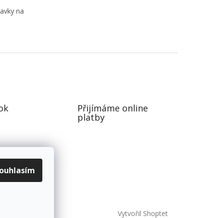
davky na
ok
Přijímáme online
platby
ouhlasím
Vytvořil Shoptet