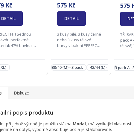
79 Kč
575 Kč
575 
DETAIL
DETAIL
DE
FECT FIT! Sednou
3 kusy bílé, 3 kusy černé
TŘI BARV
avdu perfektně!
nebo 3 kusy tělové
pack A -
eriál: 47% bavlna,
barvy v balení PERFECT
tělová) 
 modal, 7% elastan
FIT! Sednou opravdu
tělová, růž
cra) Velikosti :
perfektně! Materiál: 47%
FIT! Se
36(S), 38/40(M),
bavlna, 46% modal, 7%
perfekt
(XL)
38/40 (M) - 3 pack
42/44 (L) - 3 pack
46/4
3 pack A -
44(L), 46/48(XL)
elastan (lycra) Velikosti :
bavlna,
dpovědná firma:
38/40(M),...
rie...
s
Diskuze
ailní popis produktu
lo, při jehož výrobě je použito vlákna
Modal
, má vynikající vlastnosti
íjemné na dotyk, výborně absorbuje pot a je stálobarevné.