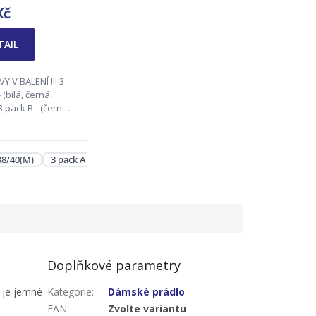
Kč
TAIL
Y V BALENÍ !!! 3
 (bílá, černá,
3 pack B - (černá,
ová) PERFECT
dnou opravdu
ně! Materiál: 47%
8 (XL) - 3 pack
50/52 (2XL) - 3 pack
54/56 (3XL) - 3 pack
 38/40(M)
3 pack A - 42/44(L)
3 pack A - 46/48(XL)
3 pack B - 46/48(X
 46% modal, 7%...
Doplňkové parametry
, je jemné
Kategorie
:
Dámské prádlo
EAN
:
Zvolte variantu