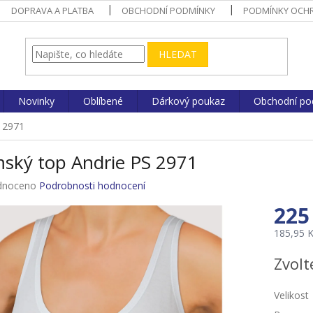
DOPRAVA A PLATBA
OBCHODNÍ PODMÍNKY
PODMÍNKY OCHR
HLEDAT
Novinky
Oblíbené
Dárkový poukaz
Obchodní po
 2971
ský top Andrie PS 2971
né
dnoceno
Podrobnosti hodnocení
ení
225
u
185,95 
Měrná
Zvolt
cena:
ek.
Velikost