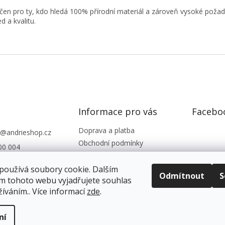
rčen pro ty, kdo hledá 100% přírodní materiál a zároveň vysoké poža
d a kvalitu.
Informace pro vás
Facebo
Doprava a platba
@
andrieshop.cz
Obchodní podmínky
00 004
Podmínky ochrany os. údajů
eshop.cz
Reklamace, vrácení zboží
používá soubory cookie. Dalším
Odmítnout
S
m tohoto webu vyjadřujete souhlas
Kontakty
žíváním.. Více informací
zde
.
ní
ena.
Upravit nastavení cookies