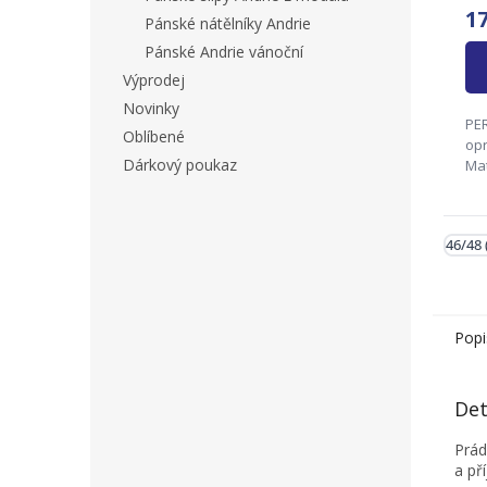
1
Pánské nátělníky Andrie
Pánské Andrie vánoční
Výprodej
Novinky
PER
Oblíbené
opr
Dárkový poukaz
Mat
46%
(ly
34/
46/48 
42/
Zo
And
Popi
Det
Prád
a př