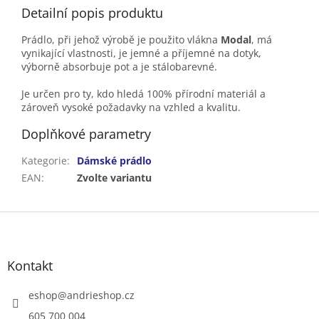
Detailní popis produktu
Prádlo, při jehož výrobě je použito vlákna
Modal
, má
vynikající vlastnosti, je jemné a příjemné na dotyk,
výborně absorbuje pot a je stálobarevné.
Je určen pro ty, kdo hledá 100% přírodní materiál a
zároveň vysoké požadavky na vzhled a kvalitu.
Doplňkové parametry
Kategorie
:
Dámské prádlo
EAN
:
Zvolte variantu
Z
á
p
a
Kontakt
t
í
eshop
@
andrieshop.cz
605 700 004