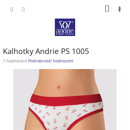
Přejít
NÁKUP
na
obsah
KOŠÍK
Kalhotky Andrie PS 1005
Průměrné
1 hodnocení
Podrobnosti hodnocení
hodnocení
produktu
je
5,0
z
5
hvězdiček.