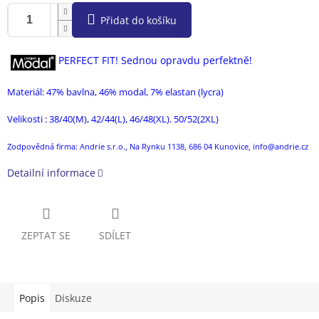
Přidat do košíku
PER
FECT FIT! Sednou opravdu perfektně!
Materiál: 47
% bavlna, 46% modal, 7% elastan (lycra)
Velikosti : 38/40(M), 42/44(L), 46/48(XL). 50/52(2XL)
Zodpovědná firma: Andrie s.r.o., Na Rynku 1138, 686 04 Kunovice, info@andrie.cz
Detailní informace
ZEPTAT SE
SDÍLET
Popis
Diskuze