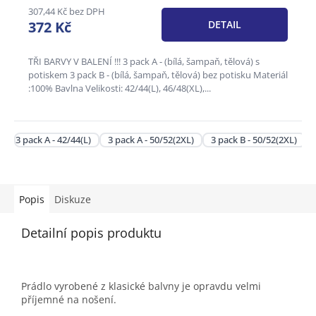
307,44 Kč bez DPH
372 Kč
DETAIL
TŘI BARVY V BALENÍ !!! 3 pack A - (bílá, šampaň, tělová) s
potiskem 3 pack B - (bílá, šampaň, tělová) bez potisku Materiál
:100% Bavlna Velikosti: 42/44(L), 46/48(XL),...
3 pack A - 42/44(L)
3 pack A - 50/52(2XL)
3 pack B - 50/52(2XL)
Popis
Diskuze
Detailní popis produktu
Prádlo vyrobené z klasické balvny je opravdu velmi
příjemné na nošení.