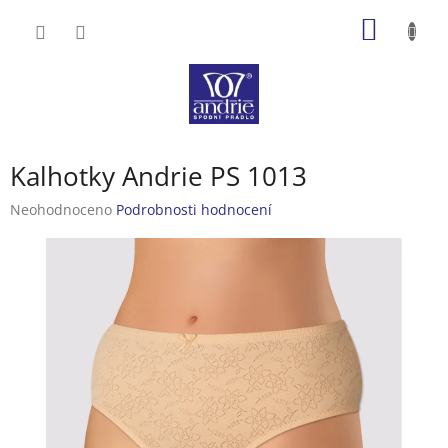
Přejít
NÁKUP
na
obsah
KOŠÍK
Kalhotky Andrie PS 1013
Průměrné
Neohodnoceno
Podrobnosti hodnocení
hodnocení
produktu
je
0,0
z
5
hvězdiček.