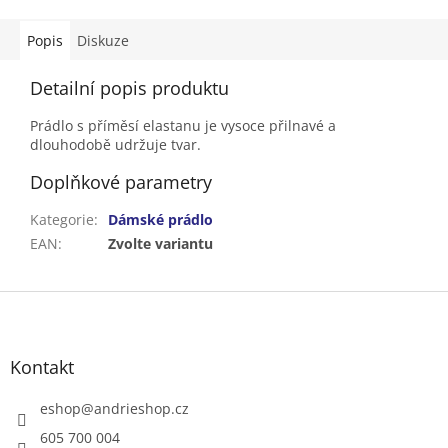
Popis
Diskuze
Detailní popis produktu
Prádlo s příměsí elastanu je vysoce přilnavé a
dlouhodobě udržuje tvar.
Doplňkové parametry
Kategorie
:
Dámské prádlo
EAN
:
Zvolte variantu
Z
á
p
a
Kontakt
t
í
eshop
@
andrieshop.cz
605 700 004