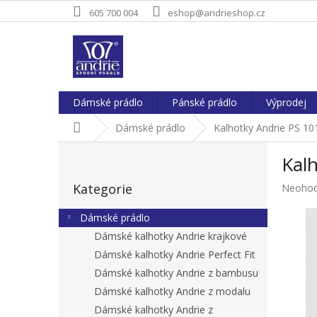
Přejít
605 700 004
eshop@andrieshop.cz
na
obsah
Dámské prádlo
Pánské prádlo
Výprodej
Domů
Dámské prádlo
Kalhotky Andrie PS 10
P
Kal
o
Přeskočit
s
Kategorie
Průměr
Neoho
kategorie
t
hodnoc
r
produkt
Dámské prádlo
a
je
Dámské kalhotky Andrie krajkové
n
0,0
Dámské kalhotky Andrie Perfect Fit
z
n
5
í
Dámské kalhotky Andrie z bambusu
hvězdič
p
Dámské kalhotky Andrie z modalu
a
Dámské kalhotky Andrie z