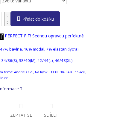
Přidat do košíku
PER
FECT FIT! Sednou opravdu perfektně!
 47
% bavlna, 46% modal, 7% elastan (lycra)
 : 34/36(S), 38/40(M), 42/44(L), 46/48(XL)
 firma: Andrie s.r.o., Na Rynku 1138, 686 04 Kunovice,
ie.cz
 informace
ZEPTAT SE
SDÍLET