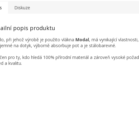
s
Diskuze
ailní popis produktu
lo, při jehož výrobě je použito vlákna
Modal
, má vynikající vlastnosti
íjemné na dotyk, výborně absorbuje pot a je stálobarevné.
rčen pro ty, kdo hledá 100% přírodní materiál a zároveň vysoké poža
d a kvalitu.