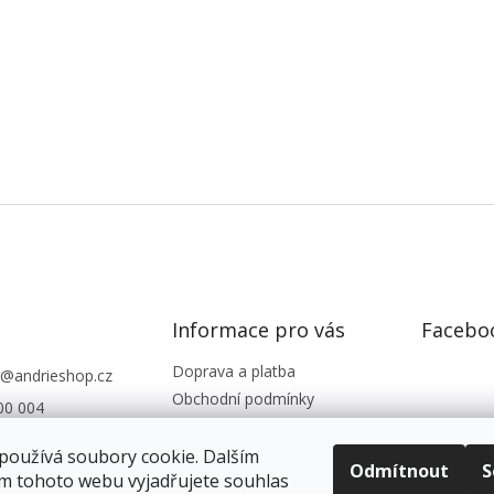
Informace pro vás
Facebo
Doprava a platba
@
andrieshop.cz
Obchodní podmínky
00 004
Podmínky ochrany os. údajů
eshop.cz
Reklamace, vrácení zboží
používá soubory cookie. Dalším
Odmítnout
S
m tohoto webu vyjadřujete souhlas
Kontakty