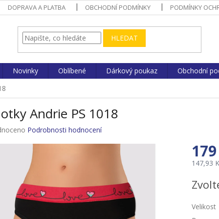
DOPRAVA A PLATBA
OBCHODNÍ PODMÍNKY
PODMÍNKY OCHR
HLEDAT
Novinky
Oblíbené
Dárkový poukaz
Obchodní po
18
hotky Andrie PS 1018
né
dnoceno
Podrobnosti hodnocení
ení
179
u
147,93 
Měrná
Zvolt
cena:
ek.
Velikost