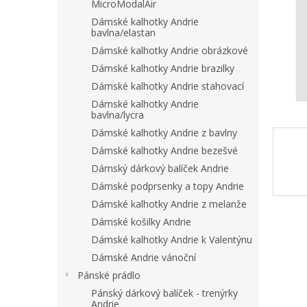
n
MicroModalAir
e
Dámské kalhotky Andrie
l
bavlna/elastan
Dámské kalhotky Andrie obrázkové
Dámské kalhotky Andrie brazilky
Dámské kalhotky Andrie stahovací
Dámské kalhotky Andrie
bavlna/lycra
Dámské kalhotky Andrie z bavlny
Dámské kalhotky Andrie bezešvé
Dámský dárkový balíček Andrie
Dámské podprsenky a topy Andrie
Dámské kalhotky Andrie z melanže
Dámské košilky Andrie
Dámské kalhotky Andrie k Valentýnu
Dámské Andrie vánoční
Pánské prádlo
Pánský dárkový balíček - trenýrky
Andrie