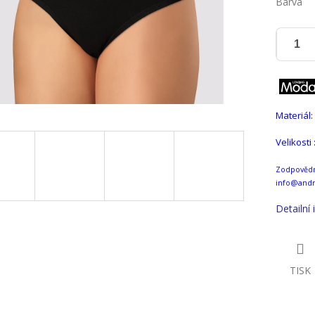
Barva
Materiál:
Velikosti
Zodpovědná
info@andr
Detailní
TISK