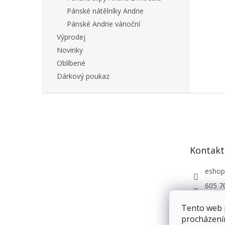
Pánské nátělníky Andrie
Pánské Andrie vánoční
Výprodej
Novinky
Oblíbené
Dárkový poukaz
Z
á
p
a
t
Kontakt
í
eshop
605 7
Andri
Tento web 
procházení