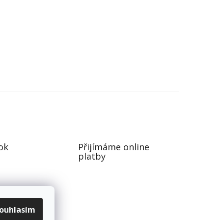
ok
Přijímáme online
platby
ouhlasím