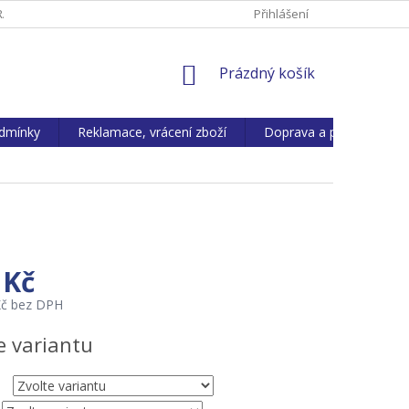
ANY OS. ÚDAJŮ
REKLAMACE, VRÁCENÍ ZBOŽÍ
Přihlášení
KONTAKTY
NÁKUPNÍ
Prázdný košík
KOŠÍK
dmínky
Reklamace, vrácení zboží
Doprava a platba
 Kč
Kč bez DPH
e variantu