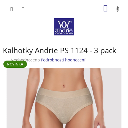
Přejít
NÁKUP
na
obsah
KOŠÍK
Kalhotky Andrie PS 1124 - 3 pack
Průměrné
Neohodnoceno
Podrobnosti hodnocení
NOVINKA
hodnocení
produktu
je
0,0
z
5
hvězdiček.