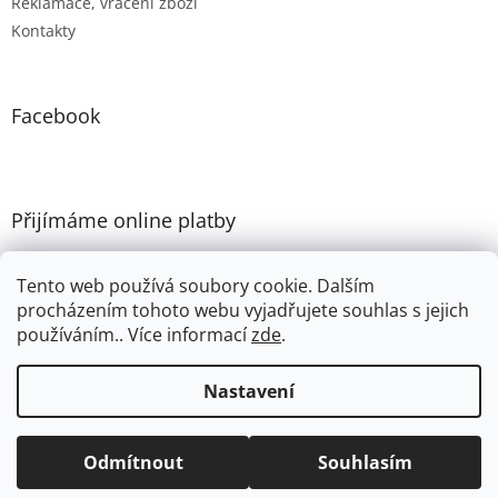
Reklamace, vrácení zboží
Kontakty
Facebook
Přijímáme online platby
Tento web používá soubory cookie. Dalším
procházením tohoto webu vyjadřujete souhlas s jejich
používáním.. Více informací
zde
.
Vytvořil Shoptet
Nastavení
Copyright 2026
ANDRIESHOP
. Všechna práva vyhrazena.
Odmítnout
Souhlasím
Upravit nastavení cookies