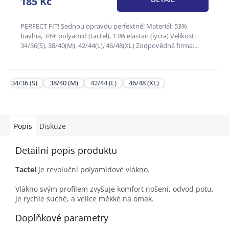
185 Kč
z
5
hvězdiček.
PERFECT FIT! Sednou opravdu perfektně! Materiál: 53%
bavlna, 34% polyamid (tactel), 13% elastan (lycra) Velikosti :
34/36(S), 38/40(M), 42/44(L), 46/48(XL) Zodpovědná firma:...
34/36 (S)
38/40 (M)
42/44 (L)
46/48 (XL)
Popis
Diskuze
Detailní popis produktu
Tactel
je revoluční polyamidové vlákno.
Vlákno svým profilem zvyšuje komfort nošení, odvod potu,
je rychle suché, a velice měkké na omak.
Doplňkové parametry