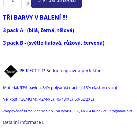
Přidat do košíku
TŘI BARVY V BALENÍ !!!
3 pack A - (bílá, černá, tělová)
3 pack B - (světle fialová, růžová, červená)
PER
FECT FIT! Sednou opravdu perfektně!
Materiál: 53
% bavlna, 34% polyamid (tactel), 13% elastan (lycra)
Velikosti : 38/40(M), 42/44(L), 46/48(XL), 50/52(2XL)
Zodpovědná firma: Andrie s.r.o., Na Rynku 1138, 686 04 Kunovice, info@andrie.cz
Detailní informace