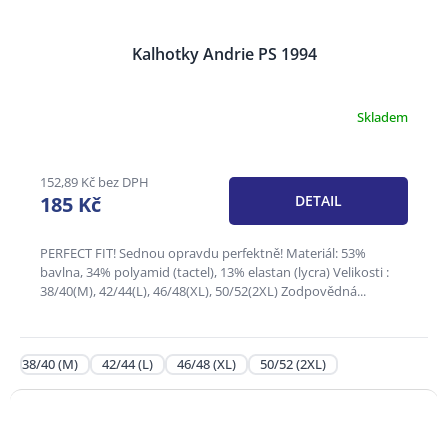
Kalhotky Andrie PS 1994
Skladem
Průměrné
hodnocení
produktu
je
152,89 Kč bez DPH
3,0
185 Kč
DETAIL
z
5
hvězdiček.
PERFECT FIT! Sednou opravdu perfektně! Materiál: 53%
bavlna, 34% polyamid (tactel), 13% elastan (lycra) Velikosti :
38/40(M), 42/44(L), 46/48(XL), 50/52(2XL) Zodpovědná...
38/40 (M)
42/44 (L)
46/48 (XL)
50/52 (2XL)