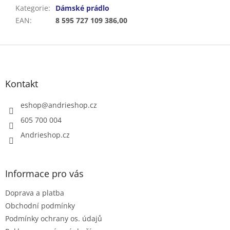
Kategorie
:
Dámské prádlo
EAN
:
8 595 727 109 386,00
Z
á
p
a
Kontakt
t
í
eshop
@
andrieshop.cz
605 700 004
Andrieshop.cz
Informace pro vás
Doprava a platba
Obchodní podmínky
Podmínky ochrany os. údajů