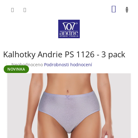
Přejít
NÁKUP
na
obsah
KOŠÍK
Kalhotky Andrie PS 1126 - 3 pack
Průměrné
Neohodnoceno
Podrobnosti hodnocení
NOVINKA
hodnocení
produktu
je
0,0
z
5
hvězdiček.