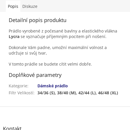
Popis
Diskuze
Detailní popis produktu
Prádlo vyrobené z počesané bavlny a elastického vlákna
Lycra
se vyznačuje příjemným pocitem při nošení.
Dokonale Vám padne, umožní maximální volnost a
udržuje si svůj tvar,
V tomto prádle se budete cítit velmi dobře.
Doplňkové parametry
Kategorie
:
Dámské prádlo
Filtr Velikostí
:
34/36 (S), 38/40 (M), 42/44 (L), 46/48 (XL)
Z
á
p
a
Kontakt