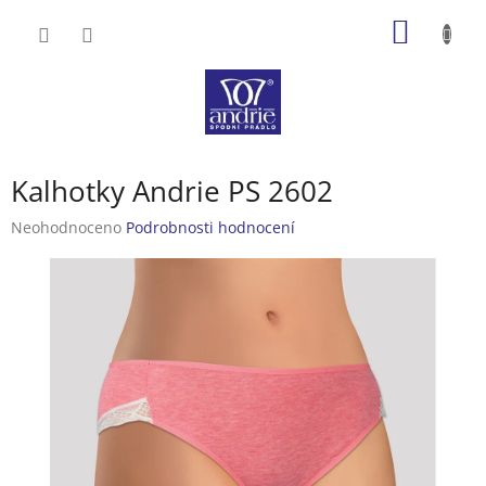
Přejít
NÁKUP
na
obsah
KOŠÍK
Kalhotky Andrie PS 2602
Průměrné
Neohodnoceno
Podrobnosti hodnocení
hodnocení
produktu
je
0,0
z
5
hvězdiček.