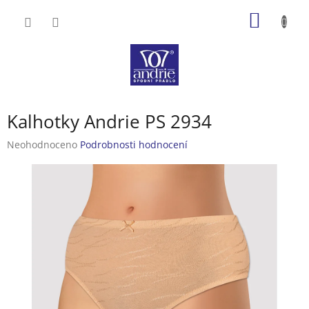
Přejít
NÁKUP
na
obsah
KOŠÍK
Kalhotky Andrie PS 2934
Průměrné
Neohodnoceno
Podrobnosti hodnocení
hodnocení
produktu
je
0,0
z
5
hvězdiček.