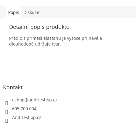
Popis
Diskuze
Detailní popis produktu
Prádlo s příměsí elastanu je vysoce přilnavé a
dlouhodobě udržuje tvar.
Z
á
p
a
Kontakt
t
í
eshop
@
andrieshop.cz
605 700 004
Andrieshop.cz