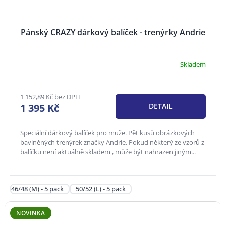
Pánský CRAZY dárkový balíček - trenýrky Andrie
Skladem
Průměrné
hodnocení
produktu
je
1 152,89 Kč bez DPH
5,0
1 395 Kč
DETAIL
z
5
hvězdiček.
Speciální dárkový balíček pro muže. Pět kusů obrázkových
bavlněných trenýrek značky Andrie. Pokud některý ze vzorů z
balíčku není aktuálně skladem , může být nahrazen jiným...
46/48 (M) - 5 pack
50/52 (L) - 5 pack
NOVINKA