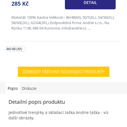
285 Kč
DETAIL
Materiál: 100% bavlna Velikosti : 46/48(M), 50/52(L), 54/56(XL),
58/60(2XL), 62/64(3XL) Zodpovědná firma: Andrie s.r.o., Na
Rynku 1138, 686 04 Kunovice, info@andrie.cz ...
46/48 (M)
ZOBRAZIT VŠECHNY SOUVISEJÍCÍ PRODUKTY
Popis
Diskuze
Detailní popis produktu
Jednotlivé trenýrky a skládací taška Andrie taška - viz
další obrázky.