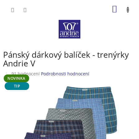
Přejít
NÁKUP
na
obsah
KOŠÍK
Pánský dárkový balíček - trenýrky
Andrie V
Průměrné
91 hodnocení
Podrobnosti hodnocení
NOVINKA
hodnocení
produktu
TIP
je
3,6
z
5
hvězdiček.