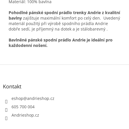
Materiál: 100% bavlna
Pohodlné pánské spodní prádlo trenky Andrie z kvalitní
bavlny
zajištuje maximální komfort po celý den. Uvedený
materiál použitý při výrobě spodního prádla Andrie
dobře sedí, je příjemný na dotek a je stálobarevný .
Bavlněné pánské spodní prádlo Andrie je ideální pro
každodenní nošení.
Z
á
p
a
Kontakt
t
í
eshop
@
andrieshop.cz
605 700 004
Andrieshop.cz