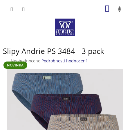
Přejít
NÁKUP
na
obsah
KOŠÍK
Slipy Andrie PS 3484 - 3 pack
Průměrné
Neohodnoceno
Podrobnosti hodnocení
NOVINKA
hodnocení
produktu
je
0,0
z
5
hvězdiček.