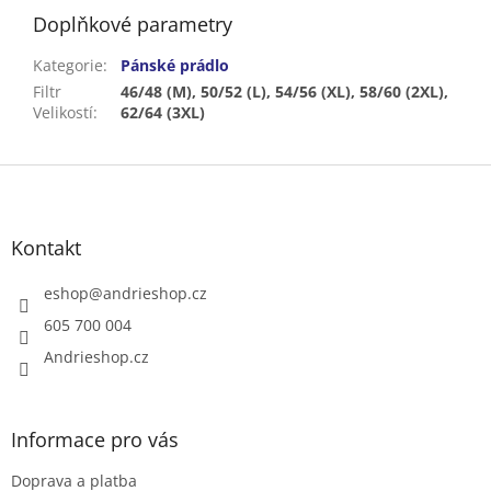
Doplňkové parametry
Kategorie
:
Pánské prádlo
Filtr
46/48 (M), 50/52 (L), 54/56 (XL), 58/60 (2XL),
Velikostí
:
62/64 (3XL)
Z
á
p
a
Kontakt
t
í
eshop
@
andrieshop.cz
605 700 004
Andrieshop.cz
Informace pro vás
Doprava a platba