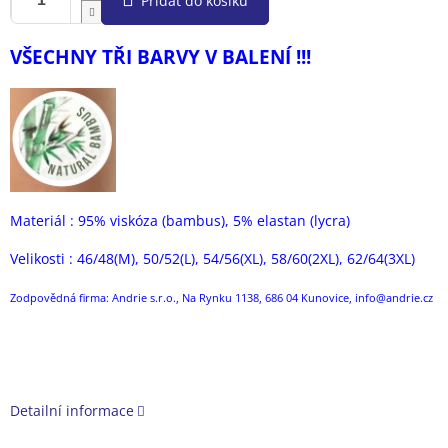
Přidat do košíku
VŠECHNY TŘI BARVY V BALENÍ !!!
Materiál : 95% viskóza (bambus), 5% elastan (lycra)
Velikosti : 46/48(M), 50/52(L), 54/56(XL), 58/60(2XL), 62/64(3XL)
Zodpovědná firma: Andrie s.r.o., Na Rynku 1138, 686 04 Kunovice, info@andrie.cz
Detailní informace