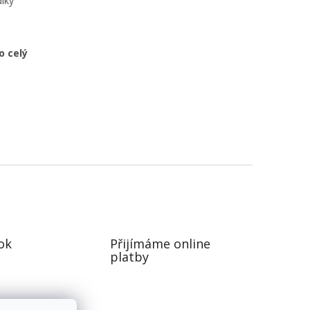
íky
o celý
ok
Přijímáme online
platby