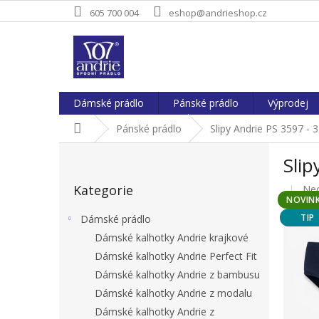
Přejít
605 700 004
eshop@andrieshop.cz
na
obsah
Dámské prádlo
Pánské prádlo
Výprodej
Domů
Pánské prádlo
Slipy Andrie PS 3597 - 
P
Slip
o
Přeskočit
s
Kategorie
Pr
Ne
kategorie
t
NOVIN
hod
r
pro
TIP
Dámské prádlo
a
je
Dámské kalhotky Andrie krajkové
n
0,0
Dámské kalhotky Andrie Perfect Fit
z
n
5
í
Dámské kalhotky Andrie z bambusu
hvě
p
Dámské kalhotky Andrie z modalu
a
Dámské kalhotky Andrie z