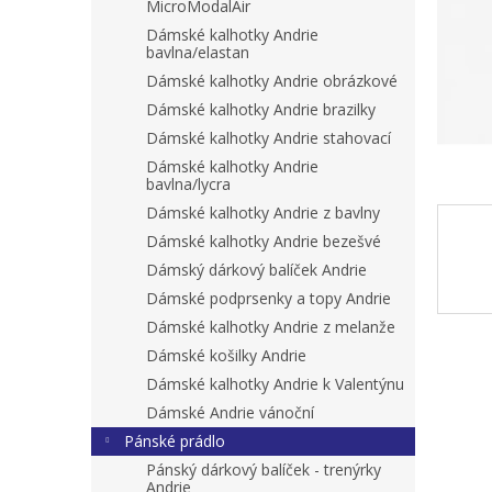
n
MicroModalAir
e
Dámské kalhotky Andrie
l
bavlna/elastan
Dámské kalhotky Andrie obrázkové
Dámské kalhotky Andrie brazilky
Dámské kalhotky Andrie stahovací
Dámské kalhotky Andrie
bavlna/lycra
Dámské kalhotky Andrie z bavlny
Dámské kalhotky Andrie bezešvé
Dámský dárkový balíček Andrie
Dámské podprsenky a topy Andrie
Dámské kalhotky Andrie z melanže
Dámské košilky Andrie
Dámské kalhotky Andrie k Valentýnu
Dámské Andrie vánoční
Pánské prádlo
Pánský dárkový balíček - trenýrky
Andrie