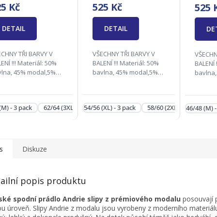
25 Kč
525 Kč
525 
DETAIL
DETAIL
DE
ECHNY TŘI BARVY V
VŠECHNY TŘI BARVY V
VŠECHN
!! Materiál: 50%
BALENÍ !!! Materiál: 50%
BALENÍ !!! Materiál
vlna, 45% modal,5%
bavlna, 45% modal,5%
bavlna
stan (lycra) Velikosti :
elastan (lycra) Velikosti :
elastan 
48(M), 50/52(L),
50/52(L), 54/56(XL),
46/48(M)
56(XL), 58/60(2XL),
58/60(2XL), 62/64(3XL),
54/56(XL
(M) - 3 pack
62/64 (3XL) - 3 pack
54/56 (XL) - 3 pack
58/60 (2XL) - 3 pack
6
46/48 (M) -
/64(3XL) Zodpovědná
66/68(4XL) Zodpovědná
62/64(
ma: Andrie...
firma:...
firma: A
s
Diskuze
ailní popis produktu
ské spodní prádlo Andrie slipy z prémiového modalu
posouvají 
u úroveň. Slipy Andrie z modalu jsou vyrobeny z moderního materiálu