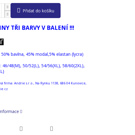
Přidat do košíku
NY TŘI BARVY V BALENÍ !!!
: 50% bavlna, 45% modal,5% elastan (lycra)
 : 46/48(M), 50/52(L), 54/56(XL), 58/60(2XL),
L)
 firma: Andrie s.r.o., Na Rynku 1138, 686 04 Kunovice,
ie.cz
 informace