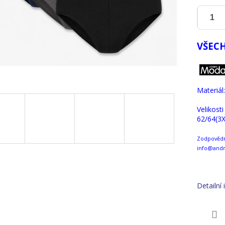
VŠECH
Materiál
Velikosti
62/64(3X
Zodpovědná
info@andr
Detailní