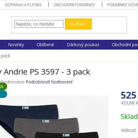
DOPRAVA A PLATBA
OBCHODNÍ PODMÍNKY
PODMÍNKY OCHR
HLEDAT
Novinky
Oblíbené
Dárkový poukaz
Obchodní po
3 pack
y Andrie PS 3597 - 3 pack
ůměrné
ohodnoceno
Podrobnosti hodnocení
KA
nocení
525
duktu
433,88 
Měrná
Skla
cena:
zdiček.
Velikost