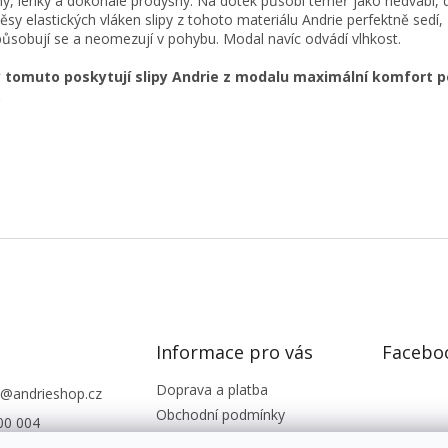
ý, lehký a dokonale prodyšný. Na dotek působí téměř jako hedvábí, d
ěsy elastických vláken slipy z tohoto materiálu Andrie perfektně sedí,
působují se a neomezují v pohybu. Modal navíc odvádí vlhkost.
y tomuto poskytují slipy Andrie z modalu maximální komfort p
.
Informace pro vás
Facebo
Doprava a platba
@
andrieshop.cz
Obchodní podmínky
00 004
Podmínky ochrany os. údajů