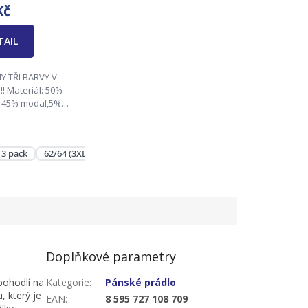
Kč
TAIL
Y TŘI BARVY V
: 50%
, 45% modal,5%
(lycra) Velikosti :
, 50/52(L),
), 58/60(2XL),
2/64 (3XL) - 3 pack
66/68 (4XL) - 3 pack
 3 pack
62/64 (3XL) - 3 pack
3XL) Zodpovědná
ndrie...
Doplňkové parametry
pohodlí na
Kategorie
:
Pánské prádlo
, který je
EAN
:
8 595 727 108 709