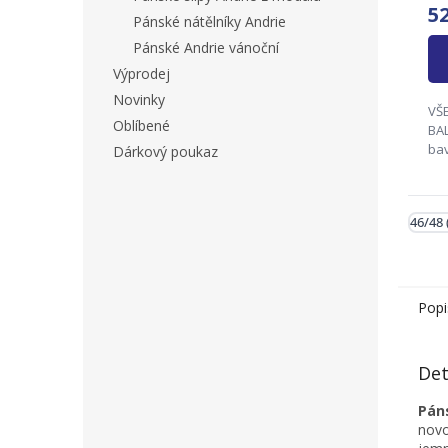
5
Pánské nátělníky Andrie
Pánské Andrie vánoční
Výprodej
Novinky
VŠ
Oblíbené
BALENÍ !
ba
Dárkový poukaz
ela
46/
54/
46/48 
62
fir
Popi
Det
Pán
novo