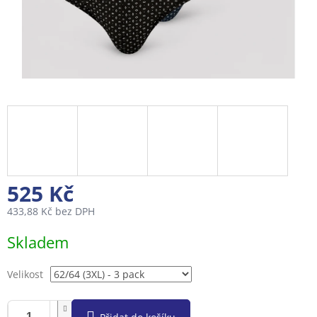
525 Kč
433,88 Kč bez DPH
Měrná
Skladem
cena:
Velikost