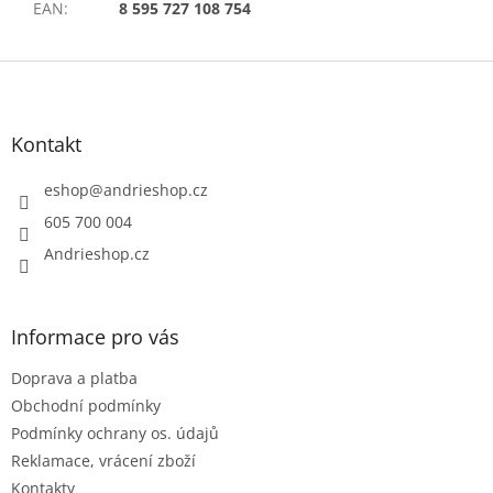
EAN
:
8 595 727 108 754
Z
á
p
a
Kontakt
t
í
eshop
@
andrieshop.cz
605 700 004
Andrieshop.cz
Informace pro vás
Doprava a platba
Obchodní podmínky
Podmínky ochrany os. údajů
Reklamace, vrácení zboží
Kontakty