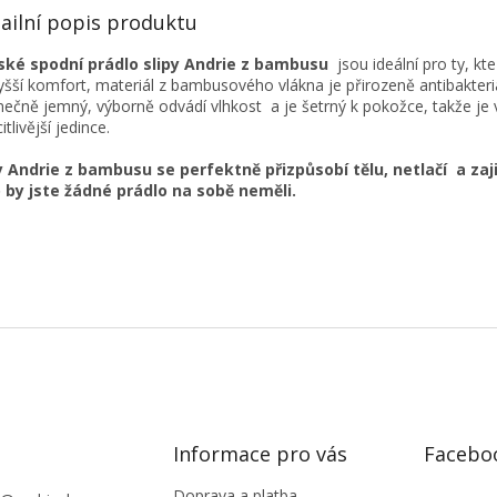
ailní popis produktu
ské spodní prádlo slipy Andrie z bambusu
jsou ideální pro ty, kte
yšší komfort, materiál z bambusového vlákna je přirozeně antibakteriá
mečně jemný, výborně odvádí vlhkost a je šetrný k pokožce, takže je 
itlivější jedince.
y Andrie z bambusu se perfektně přizpůsobí tělu, netlačí a zaji
 by jste žádné prádlo na sobě neměli.
Informace pro vás
Facebo
Doprava a platba