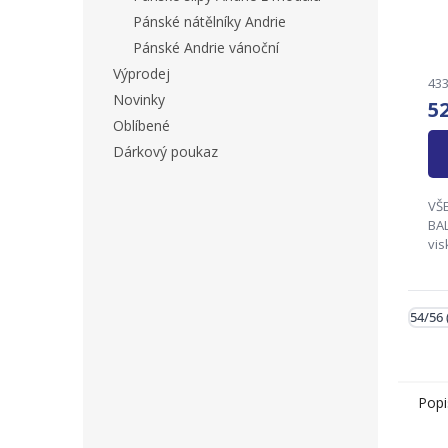
Pánské nátělníky Andrie
Pánské Andrie vánoční
Výprodej
433
Novinky
5
Oblíbené
Dárkový poukaz
VŠ
BALENÍ !
vi
bav
(ly
54/
54/56 
62/
Zo
Popi