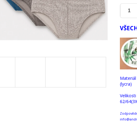
VŠECH
Materiál
(lycra)
Velikosti
62/64(3X
Zodpovědná
info@andr