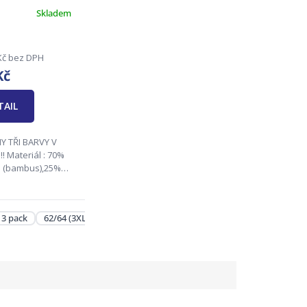
Skladem
Kč bez DPH
Kč
TAIL
Y TŘI BARVY V
: 70%
a (bambus),25%
 5% elastan
elikosti :
, 50/52(L),
 3 pack
62/64 (3XL) - 3 pack
), 58/60(2XL),
XL)
ědná...