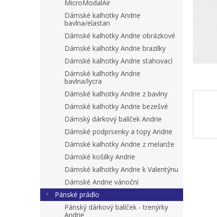
n
MicroModalAir
e
Dámské kalhotky Andrie
l
bavlna/elastan
Dámské kalhotky Andrie obrázkové
Dámské kalhotky Andrie brazilky
Dámské kalhotky Andrie stahovací
Dámské kalhotky Andrie
bavlna/lycra
Dámské kalhotky Andrie z bavlny
Dámské kalhotky Andrie bezešvé
Dámský dárkový balíček Andrie
Dámské podprsenky a topy Andrie
Dámské kalhotky Andrie z melanže
Dámské košilky Andrie
Dámské kalhotky Andrie k Valentýnu
Dámské Andrie vánoční
Pánské prádlo
Pánský dárkový balíček - trenýrky
Andrie