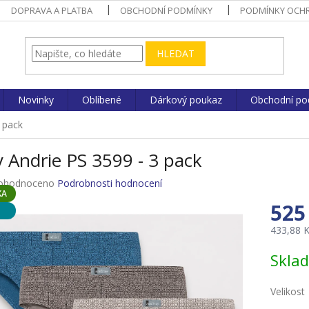
DOPRAVA A PLATBA
OBCHODNÍ PODMÍNKY
PODMÍNKY OCHR
HLEDAT
Novinky
Oblíbené
Dárkový poukaz
Obchodní po
3 pack
y Andrie PS 3599 - 3 pack
ůměrné
ohodnoceno
Podrobnosti hodnocení
KA
nocení
525
duktu
433,88 
Měrná
Skla
cena:
zdiček.
Velikost