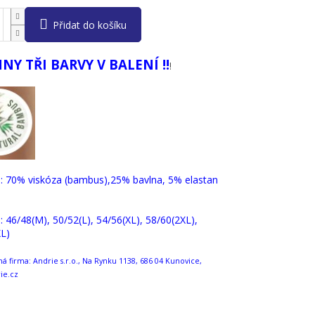
Přidat do košíku
NY TŘI BARVY V BALENÍ !!
!
 : 70% viskóza (bambus),25% bavlna, 5% elastan
 : 46/48(M), 50/52(L), 54/56(XL), 58/60(2XL),
L)
 firma: Andrie s.r.o., Na Rynku 1138, 686 04 Kunovice,
ie.cz