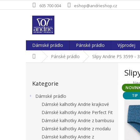
Přejít
605 700 004
eshop@andrieshop.cz
na
obsah
Dámské prádlo
Pánské prádlo
Výprodej
Domů
Pánské prádlo
Slipy Andrie PS 3599 - 
P
Slip
o
Přeskočit
s
Kategorie
Pr
Ne
kategorie
t
NOVIN
hod
r
pro
TIP
Dámské prádlo
a
je
Dámské kalhotky Andrie krajkové
n
0,0
Dámské kalhotky Andrie Perfect Fit
z
n
5
í
Dámské kalhotky Andrie z bambusu
hvě
p
Dámské kalhotky Andrie z modalu
a
Dámské kalhotky Andrie z