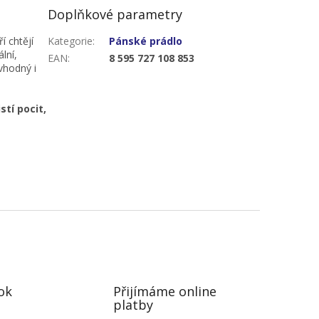
Doplňkové parametry
ří chtějí
Kategorie
:
Pánské prádlo
lní,
EAN
:
8 595 727 108 853
vhodný i
stí pocit,
ok
Přijímáme online
platby