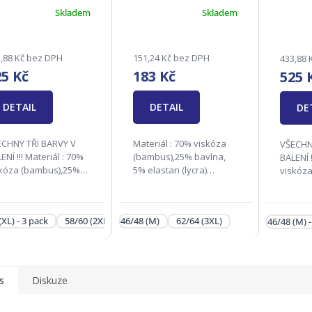
Skladem
Skladem
,88 Kč bez DPH
151,24 Kč bez DPH
433,88 
25 Kč
183 Kč
525 
DETAIL
DETAIL
DE
ECHNY TŘI BARVY V
Materiál : 70% viskóza
VŠECHN
!! Materiál : 70%
(bambus),25% bavlna,
BALENÍ !!! Materiál 
skóza (bambus),25%
5% elastan (lycra)
viskóz
lna, 5% elastan
Velikosti : 46/48(M),
bavlna,
cra) Velikosti : 50/52(L),
50/52(L), 54/56(XL),
(lycra) V
56(XL), 58/60(2XL),
58/60(2XL), 62/64(3XL)
46/48(M)
(XL) - 3 pack
58/60 (2XL) - 3 pack
46/48 (M)
66/68 (4XL) - 3 pack
62/64 (3XL)
46/48 (M) -
64(3XL), 66/68(4XL)
Zodpovědná firma:
54/56(XL
dpovědná...
Andrie s.r.o., Na Rynku...
62/64(3
Zodpov
s
Diskuze