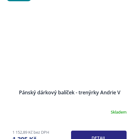
Pánský dárkový balíček - trenýrky Andrie V
Skladem
Průměrné
hodnocení
produktu
je
1 152,89 Kč bez DPH
3,6
DETAIL