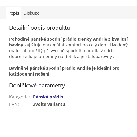
Popis
Diskuze
Detailní popis produktu
Pohodlné pánské spodní prádlo trenky Andrie z kvalitní
bavlny
zajištuje maximální komfort po celý den. Uvedený
materiál použitý při výrobě spodního prádla Andrie
dobře sedí, je příjemný na dotek a je stálobarevný .
Bavlněné pánské spodní prádlo Andrie je ideální pro
každodenní nošení.
Doplňkové parametry
Kategorie
:
Pánské prádlo
EAN
:
Zvolte variantu
Z
á
p