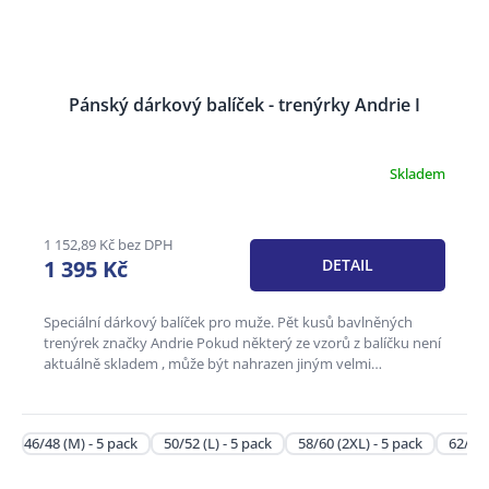
Pánský dárkový balíček - trenýrky Andrie I
Skladem
Průměrné
hodnocení
produktu
je
1 152,89 Kč bez DPH
3,4
1 395 Kč
DETAIL
z
5
hvězdiček.
Speciální dárkový balíček pro muže. Pět kusů bavlněných
trenýrek značky Andrie Pokud některý ze vzorů z balíčku není
aktuálně skladem , může být nahrazen jiným velmi
podobným...
46/48 (M) - 5 pack
50/52 (L) - 5 pack
58/60 (2XL) - 5 pack
62/64 