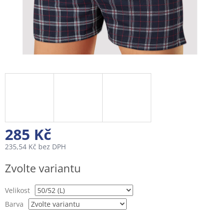
285 Kč
235,54 Kč bez DPH
Měrná
Zvolte variantu
cena:
Velikost
Barva