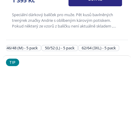
1 395 Kč
z
5
hvězdiček.
Speciální dárkový balíček pro muže. Pět kusů bavlněných
trenýrek značky Andrie s oblíbeným károvým potiskem.
Pokud některý ze vzorů z balíčku není aktuálně skladem ,
může být...
46/48 (M) - 5 pack
50/52 (L) - 5 pack
62/64 (3XL) - 5 pack
TIP