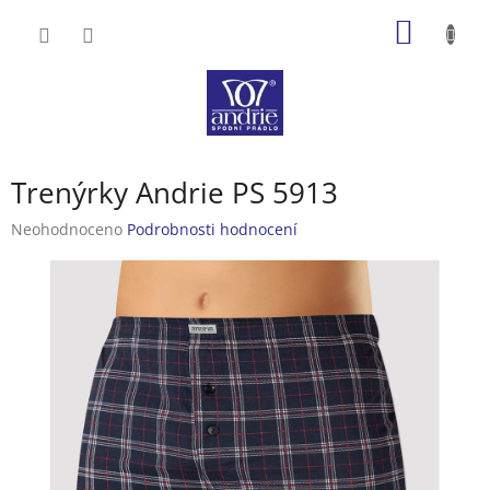
Přejít
NÁKUP
na
obsah
KOŠÍK
Trenýrky Andrie PS 5913
Průměrné
Neohodnoceno
Podrobnosti hodnocení
hodnocení
produktu
je
0,0
z
5
hvězdiček.