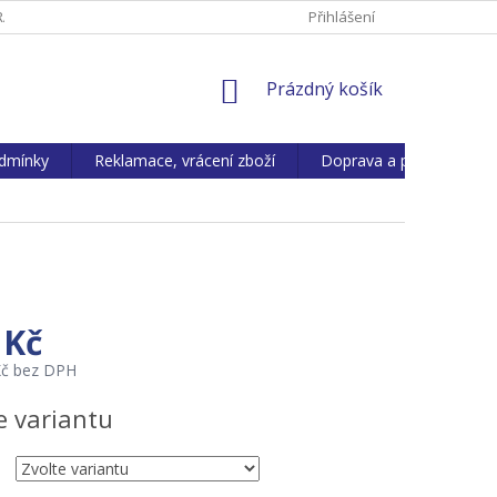
ANY OS. ÚDAJŮ
REKLAMACE, VRÁCENÍ ZBOŽÍ
Přihlášení
KONTAKTY
NÁKUPNÍ
Prázdný košík
KOŠÍK
dmínky
Reklamace, vrácení zboží
Doprava a platba
 Kč
Kč bez DPH
e variantu