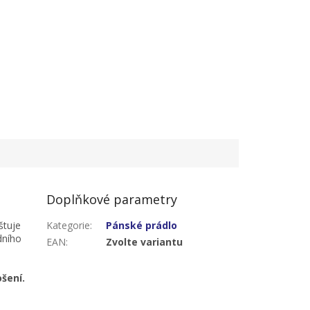
0 (2XL) - 5 pack
62/64 (3XL) - 5 pack
Doplňkové parametry
štuje
Kategorie
:
Pánské prádlo
dního
EAN
:
Zvolte variantu
šení.