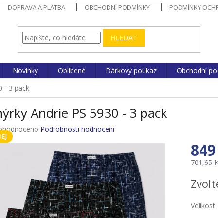
DOPRAVA A PLATBA
OBCHODNÍ PODMÍNKY
PODMÍNKY OCHR
HLEDAT
Novinky
Oblíbené
Dárkový poukaz
Obchodní po
0 - 3 pack
ýrky Andrie PS 5930 - 3 pack
ůměrné
ohodnoceno
Podrobnosti hodnocení
EJ
nocení
849
duktu
701,65 
Měrná
Zvolt
cena:
zdiček.
Velikost