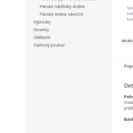
Pánské nátělníky Andrie
Spe
bal
Pánské Andrie vánoční
ku
Výprodej
tre
Novinky
s 
po
Oblíbené
46/48 
něk
Dárkový poukaz
bal
skl
Popi
Det
Poho
maxi
prád
Bavl