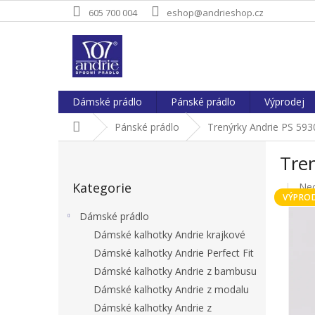
Přejít
605 700 004
eshop@andrieshop.cz
na
obsah
Dámské prádlo
Pánské prádlo
Výprodej
Domů
Pánské prádlo
Trenýrky Andrie PS 593
P
Tren
o
Přeskočit
s
Kategorie
Pr
Ne
kategorie
t
VÝPROD
hod
r
pro
Dámské prádlo
a
je
Dámské kalhotky Andrie krajkové
n
0,0
Dámské kalhotky Andrie Perfect Fit
z
n
5
í
Dámské kalhotky Andrie z bambusu
hvě
p
Dámské kalhotky Andrie z modalu
a
Dámské kalhotky Andrie z