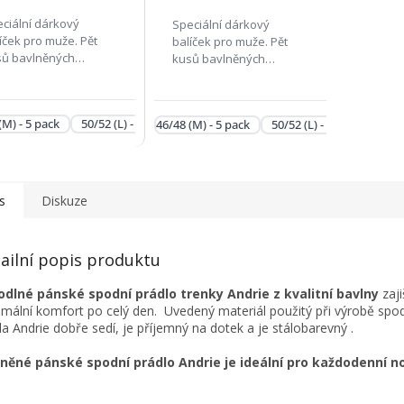
ciální dárkový
Speciální dárkový
íček pro muže. Pět
balíček pro muže. Pět
sů bavlněných
kusů bavlněných
nýrek značky Andrie
trenýrek značky Andrie
oblíbeným károvým
Pokud některý ze vzorů
tiskem. Pokud
z balíčku není aktuálně
(M) - 5 pack
50/52 (L) - 5 pack
62/64 (3XL) - 5 pack
46/48 (M) - 5 pack
50/52 (L) - 5 pack
58/6
terý ze vzorů z
skladem , může být
íčku není aktuálně
nahrazen jiným velmi
adem , může být...
podobným...
s
Diskuze
ailní popis produktu
dlné pánské spodní prádlo trenky Andrie z kvalitní bavlny
zaji
mální komfort po celý den. Uvedený materiál použitý při výrobě spo
la Andrie dobře sedí, je příjemný na dotek a je stálobarevný .
něné pánské spodní prádlo Andrie je ideální pro každodenní no