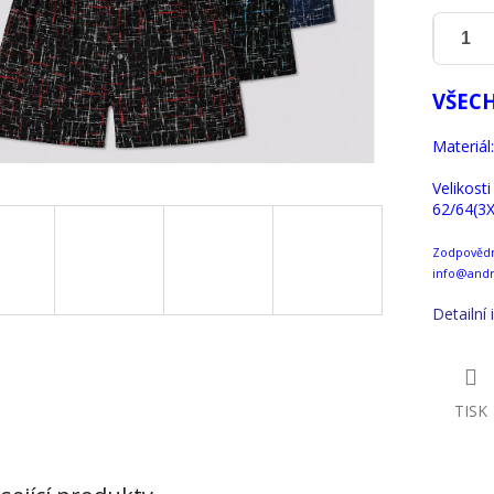
VŠECH
Materiál
Velikost
62/64(3X
Zodpovědná
info@andr
Detailní
TISK