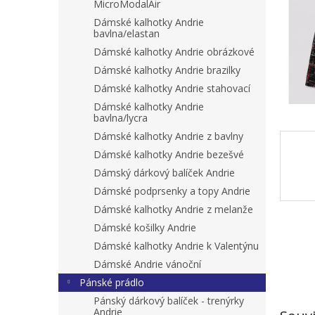
n
MicroModalAir
e
Dámské kalhotky Andrie
l
bavlna/elastan
Dámské kalhotky Andrie obrázkové
Dámské kalhotky Andrie brazilky
Dámské kalhotky Andrie stahovací
Dámské kalhotky Andrie
bavlna/lycra
Dámské kalhotky Andrie z bavlny
Dámské kalhotky Andrie bezešvé
Dámský dárkový balíček Andrie
Dámské podprsenky a topy Andrie
Dámské kalhotky Andrie z melanže
Dámské košilky Andrie
Dámské kalhotky Andrie k Valentýnu
Dámské Andrie vánoční
Pánské prádlo
Pánský dárkový balíček - trenýrky
Andrie