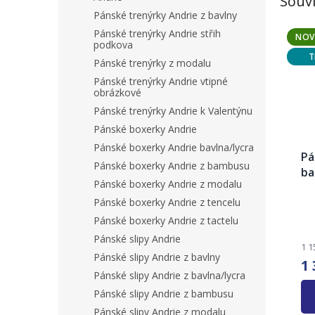
Souvi
Pánské trenýrky Andrie z bavlny
Pánské trenýrky Andrie střih
NOV
podkova
T
Pánské trenýrky z modalu
Pánské trenýrky Andrie vtipné
obrázkové
Pánské trenýrky Andrie k Valentýnu
Pánské boxerky Andrie
Pánské boxerky Andrie bavlna/lycra
Pá
Pánské boxerky Andrie z bambusu
ba
Pánské boxerky Andrie z modalu
An
Pánské boxerky Andrie z tencelu
Pr
ho
Pánské boxerky Andrie z tactelu
pr
Pánské slipy Andrie
je
1 1
3,6
Pánské slipy Andrie z bavlny
1 
z
Pánské slipy Andrie z bavlna/lycra
5
Pánské slipy Andrie z bambusu
hvě
Pánské slipy Andrie z modalu