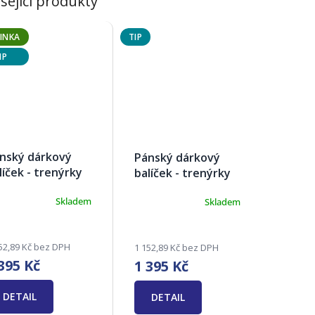
sející produkty
INKA
TIP
IP
nský dárkový
Pánský dárkový
líček - trenýrky
balíček - trenýrky
drie V
Andrie I
Skladem
Skladem
ůměrné
Průměrné
dnocení
hodnocení
oduktu
produktu
je
52,89 Kč bez DPH
1 152,89 Kč bez DPH
3,4
395 Kč
1 395 Kč
z
5
zdiček.
DETAIL
hvězdiček.
DETAIL