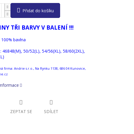
Přidat do košíku
NY TŘI BARVY V BALENÍ !!!
: 100% bavlna
i : 46848(M), 50/52(L), 54/56(XL), 58/60(2XL),
L)
 firma: Andrie s.r.o., Na Rynku 1138, 686 04 Kunovice,
ie.cz
 informace
ZEPTAT SE
SDÍLET