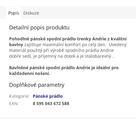
Popis
Diskuze
Detailní popis produktu
Pohodlné pánské spodní prádlo trenky Andrie z kvalitní
bavlny
zajištuje maximální komfort po celý den. Uvedený
materiál použitý při výrobě spodního prádla Andrie
dobře sedí, je příjemný na dotek a je stálobarevný .
Bavlněné pánské spodní prádlo Andrie je ideální pro
každodenní nošení.
Doplňkové parametry
Kategorie
:
Pánské prádlo
EAN
:
8 595 043 672 588
Z
á
p