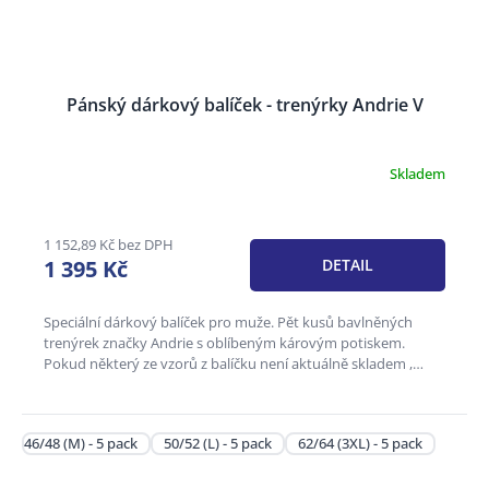
Pánský dárkový balíček - trenýrky Andrie V
Skladem
Průměrné
hodnocení
produktu
je
1 152,89 Kč bez DPH
3,6
1 395 Kč
DETAIL
z
5
hvězdiček.
Speciální dárkový balíček pro muže. Pět kusů bavlněných
trenýrek značky Andrie s oblíbeným károvým potiskem.
Pokud některý ze vzorů z balíčku není aktuálně skladem ,
může být...
46/48 (M) - 5 pack
50/52 (L) - 5 pack
62/64 (3XL) - 5 pack