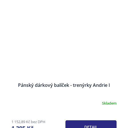
Pánský dárkový balíček - trenýrky Andrie I
Skladem
Průměrné
hodnocení
produktu
je
1 152,89 Kč bez DPH
3,4
DETAIL