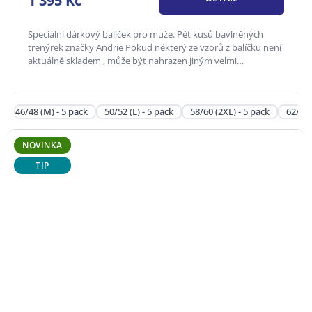
1 395 Kč
z
5
hvězdiček.
Speciální dárkový balíček pro muže. Pět kusů bavlněných
trenýrek značky Andrie Pokud některý ze vzorů z balíčku není
aktuálně skladem , může být nahrazen jiným velmi
podobným...
46/48 (M) - 5 pack
50/52 (L) - 5 pack
58/60 (2XL) - 5 pack
62/64 
NOVINKA
TIP