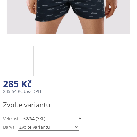
285 Kč
235,54 Kč bez DPH
Měrná
Zvolte variantu
cena:
Velikost
Barva