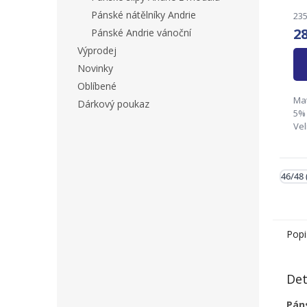
Pánské nátělníky Andrie
235
2
Pánské Andrie vánoční
Výprodej
Novinky
Oblíbené
Mat
Dárkový poukaz
5% 
Vel
50/
58
fir
46/48 
Ryn
Kun
inf
Popi
Det
Pán