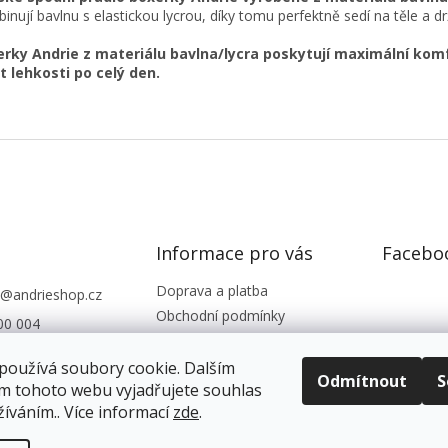
inují bavlnu s elastickou lycrou, díky tomu perfektně sedí na těle a drž
rky Andrie z materiálu bavlna/lycra poskytují maximální kom
t lehkosti po celý den.
Informace pro vás
Facebo
Doprava a platba
@
andrieshop.cz
Obchodní podmínky
00 004
Podmínky ochrany os. údajů
eshop.cz
Reklamace, vrácení zboží
používá soubory cookie. Dalším
Odmítnout
S
m tohoto webu vyjadřujete souhlas
Kontakty
žíváním.. Více informací
zde
.