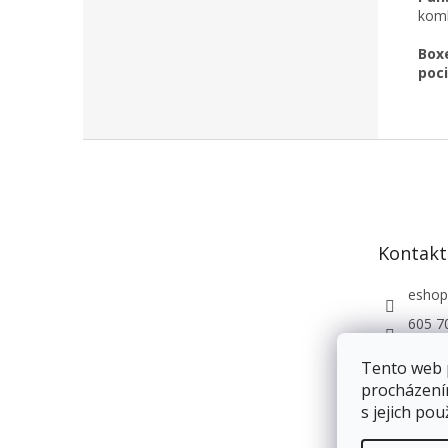
komb
Boxe
poci
Z
á
p
a
t
Kontakt
í
eshop
605 7
Andri
Tento web 
procházení
s jejich pou