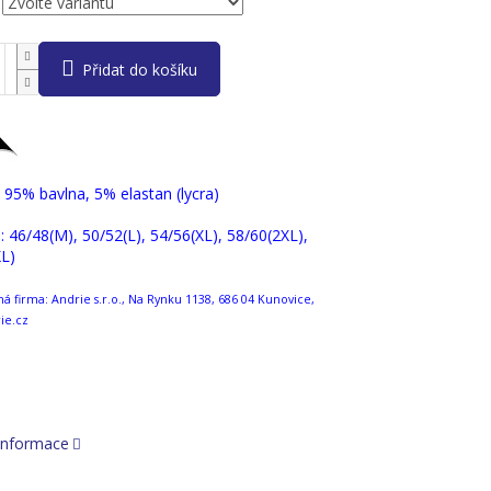
Přidat do košíku
: 95% bavlna, 5% elastan (lycra)
 : 46/48(M), 50/52(L), 54/56(XL), 58/60(2XL),
L)
 firma: Andrie s.r.o., Na Rynku 1138, 686 04 Kunovice,
ie.cz
 informace