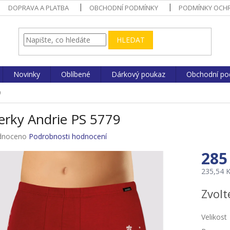
DOPRAVA A PLATBA
OBCHODNÍ PODMÍNKY
PODMÍNKY OCHR
HLEDAT
Novinky
Oblíbené
Dárkový poukaz
Obchodní po
9
erky Andrie PS 5779
né
dnoceno
Podrobnosti hodnocení
ení
285
u
235,54 
Měrná
Zvolt
cena:
ek.
Velikost