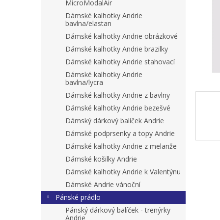
n
MicroModalAir
e
Dámské kalhotky Andrie
l
bavlna/elastan
Dámské kalhotky Andrie obrázkové
Dámské kalhotky Andrie brazilky
Dámské kalhotky Andrie stahovací
Dámské kalhotky Andrie
bavlna/lycra
Dámské kalhotky Andrie z bavlny
Dámské kalhotky Andrie bezešvé
Dámský dárkový balíček Andrie
Dámské podprsenky a topy Andrie
Dámské kalhotky Andrie z melanže
Dámské košilky Andrie
Dámské kalhotky Andrie k Valentýnu
Dámské Andrie vánoční
Pánské prádlo
Pánský dárkový balíček - trenýrky
Andrie