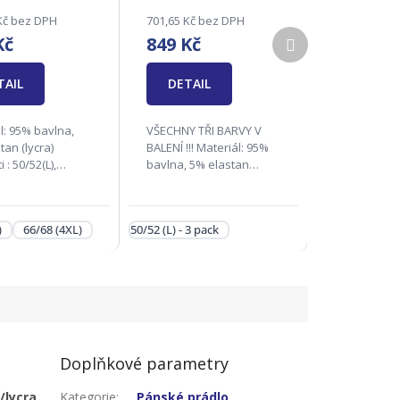
Kč bez DPH
701,65 Kč bez DPH
Další
Kč
849 Kč
produkt
TAIL
DETAIL
l: 95% bavlna,
VŠECHNY TŘI BARVY V
tan (lycra)
BALENÍ !!! Materiál: 95%
i : 50/52(L),
bavlna, 5% elastan
), 58/60(2XL),
(lycra) Velikosti :
XL), 66/68(4XL)
46/48(M), 50/52(L),
ědná firma:
54/56(XL), 58/60(2XL)
)
66/68 (4XL)
50/52 (L) - 3 pack
s.r.o., Na Rynku
Zodpovědná firma:
6 04 Kunovice,...
Andrie s.r.o., Na Rynku...
Doplňkové parametry
/lycra
Kategorie
:
Pánské prádlo