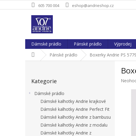
Přejít
605 700 004
eshop@andrieshop.cz
na
obsah
Dámské prádlo
Pánské prádlo
Výprodej
Domů
Pánské prádlo
Boxerky Andrie PS 577
P
Box
o
Přeskočit
s
Kategorie
Průměr
Neoho
kategorie
t
hodnoc
r
produkt
Dámské prádlo
a
je
Dámské kalhotky Andrie krajkové
n
0,0
Dámské kalhotky Andrie Perfect Fit
z
n
5
í
Dámské kalhotky Andrie z bambusu
hvězdič
p
Dámské kalhotky Andrie z modalu
a
Dámské kalhotky Andrie z