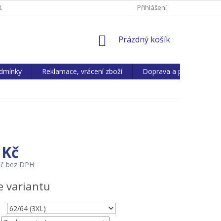
ANY OS. ÚDAJŮ
REKLAMACE, VRÁCENÍ ZBOŽÍ
Přihlášení
KONTAKTY
NÁKUPNÍ
Prázdný košík
KOŠÍK
dmínky
Reklamace, vrácení zboží
Doprava a platba
 Kč
Kč bez DPH
e variantu