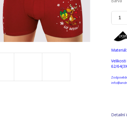
Barva
Materiál
Velikosti
62/64(3X
Zodpovědná
info@andr
Detailní