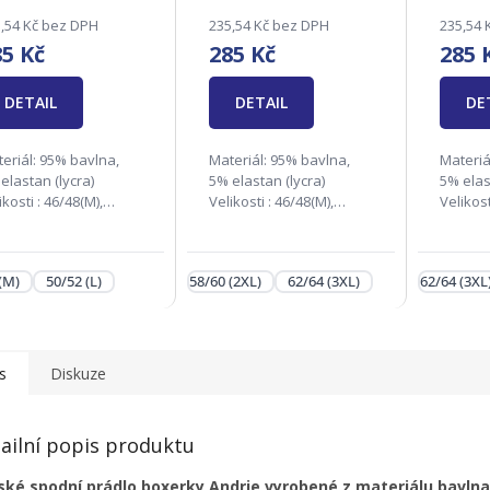
,54 Kč bez DPH
235,54 Kč bez DPH
235,54 
85 Kč
285 Kč
285 
DETAIL
DETAIL
DE
eriál: 95% bavlna,
Materiál: 95% bavlna,
Materiá
elastan (lycra)
5% elastan (lycra)
5% elas
ikosti : 46/48(M),
Velikosti : 46/48(M),
Velikost
52(L), 54/56(XL),
50/52(L), 54/56(XL),
54/56(XL
/60(2XL) Zodpovědná
58/60(2XL), 62/64(3XL)
62/64(3
ma: Andrie s.r.o., Na
Zodpovědná firma:
Zodpov
(M)
50/52 (L)
58/60 (2XL)
62/64 (3XL)
62/64 (3XL
ku 1138, 686 04
Andrie s.r.o., Na Rynku
Andrie 
ovice,
1138, 686 04 Kunovice,...
1138, 68
o@andrie.cz...
s
Diskuze
ailní popis produktu
ské spodní prádlo boxerky Andrie vyrobené z materiálu bavlna