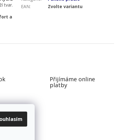
í tvar.
EAN
:
Zvolte variantu
fort a
ok
Přijímáme online
platby
ouhlasím