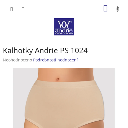
Přejít
NÁKUP
na
obsah
KOŠÍK
Kalhotky Andrie PS 1024
Průměrné
Neohodnoceno
Podrobnosti hodnocení
hodnocení
produktu
je
0,0
z
5
hvězdiček.