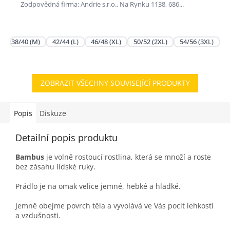
Zodpovědná firma: Andrie s.r.o., Na Rynku 1138, 686...
38/40 (M)
42/44 (L)
46/48 (XL)
50/52 (2XL)
54/56 (3XL)
ZOBRAZIT VŠECHNY SOUVISEJÍCÍ PRODUKTY
Popis
Diskuze
Detailní popis produktu
Bambus
je volně rostoucí rostlina, která se množí a roste
bez zásahu lidské ruky.
Prádlo je na omak velice jemné, hebké a hladké.
Jemně obejme povrch těla a vyvolává ve Vás pocit lehkosti
a vzdušnosti.