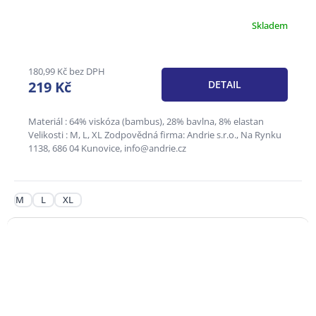
Skladem
180,99 Kč bez DPH
219 Kč
DETAIL
Materiál : 64% viskóza (bambus), 28% bavlna, 8% elastan
Velikosti : M, L, XL Zodpovědná firma: Andrie s.r.o., Na Rynku
1138, 686 04 Kunovice, info@andrie.cz
M
L
XL