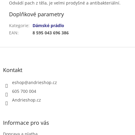
Odvádí pach z těla, je velmi prodyšné a antibakteriální.
Doplňkové parametry
Kategorie
:
Dámské prádlo
EAN
:
8 595 043 696 386
Z
á
p
a
Kontakt
t
í
eshop
@
andrieshop.cz
605 700 004
Andrieshop.cz
Informace pro vás
Doprava a platba