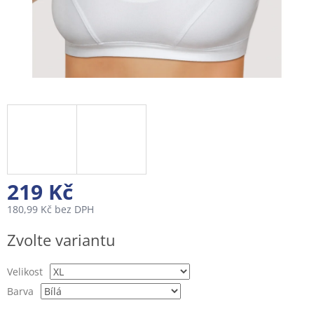
219 Kč
180,99 Kč bez DPH
Měrná
Zvolte variantu
cena:
Velikost
Barva