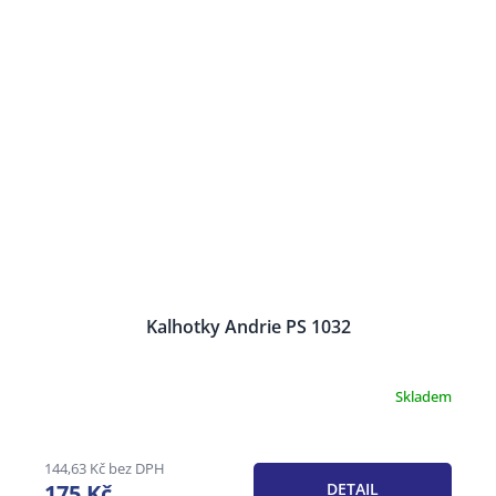
Kalhotky Andrie PS 1032
Skladem
Průměrné
hodnocení
produktu
je
144,63 Kč bez DPH
3,1
175 Kč
DETAIL