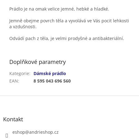
Prádlo je na omak velice jemné, hebké a hladké.
Jemně obejme povrch těla a vyvolává ve Vás pocit lehkosti
a vzdušnosti.
Odvádí pach z těla, je velmi prodyšné a antibakteriální.
Doplňkové parametry
Kategorie
:
Dámské prádlo
EAN
:
8 595 043 696 560
Z
á
p
a
Kontakt
t
í
eshop
@
andrieshop.cz