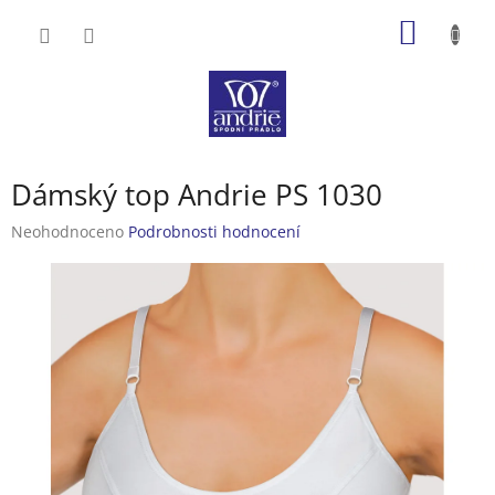
Přejít
NÁKUP
na
obsah
KOŠÍK
Dámský top Andrie PS 1030
Průměrné
Neohodnoceno
Podrobnosti hodnocení
hodnocení
produktu
je
0,0
z
5
hvězdiček.