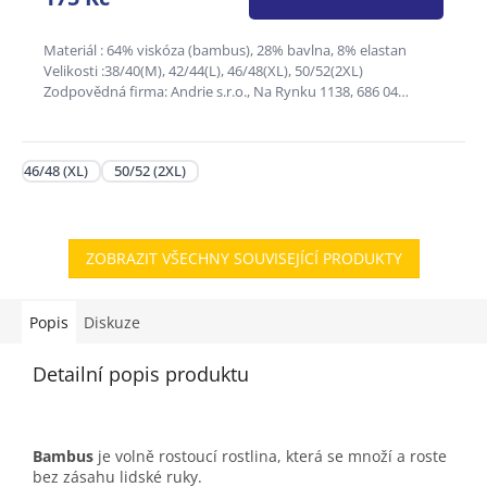
z
5
hvězdiček.
Materiál : 64% viskóza (bambus), 28% bavlna, 8% elastan
Velikosti :38/40(M), 42/44(L), 46/48(XL), 50/52(2XL)
Zodpovědná firma: Andrie s.r.o., Na Rynku 1138, 686 04
Kunovice,...
46/48 (XL)
50/52 (2XL)
ZOBRAZIT VŠECHNY SOUVISEJÍCÍ PRODUKTY
Popis
Diskuze
Detailní popis produktu
Bambus
je volně rostoucí rostlina, která se množí a roste
bez zásahu lidské ruky.