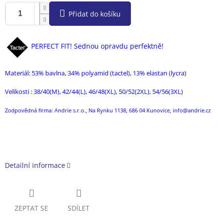
Přidat do košíku
PER
FECT FIT! Sednou opravdu perfektně!
Materiál: 53
% bavlna, 34% polyamid (tactel), 13% elastan (lycra)
Velikosti : 38/40(M), 42/44(L), 46/48(XL), 50/52(2XL), 54/56(3XL)
Zodpovědná firma: Andrie s.r.o., Na Rynku 1138, 686 04 Kunovice, info@andrie.cz
Detailní informace
ZEPTAT SE
SDÍLET