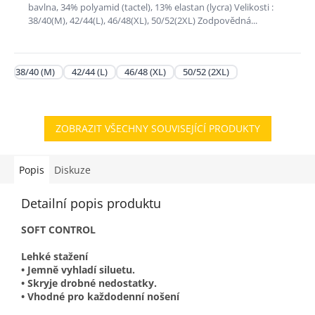
bavlna, 34% polyamid (tactel), 13% elastan (lycra) Velikosti :
38/40(M), 42/44(L), 46/48(XL), 50/52(2XL) Zodpovědná...
38/40 (M)
42/44 (L)
46/48 (XL)
50/52 (2XL)
ZOBRAZIT VŠECHNY SOUVISEJÍCÍ PRODUKTY
Popis
Diskuze
Detailní popis produktu
SOFT CONTROL
Lehké stažení
• Jemně vyhladí siluetu.
• Skryje drobné nedostatky.
• Vhodné pro každodenní nošení