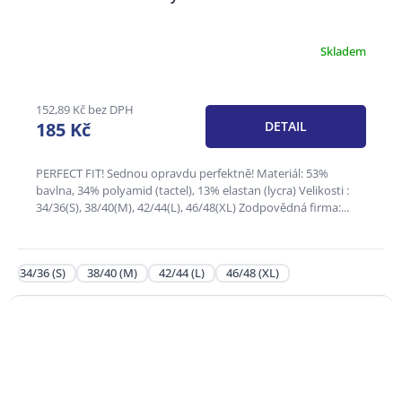
Skladem
Průměrné
hodnocení
produktu
je
152,89 Kč bez DPH
3,6
185 Kč
DETAIL
z
5
hvězdiček.
PERFECT FIT! Sednou opravdu perfektně! Materiál: 53%
bavlna, 34% polyamid (tactel), 13% elastan (lycra) Velikosti :
34/36(S), 38/40(M), 42/44(L), 46/48(XL) Zodpovědná firma:...
34/36 (S)
38/40 (M)
42/44 (L)
46/48 (XL)