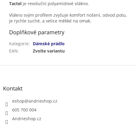
Tactel
je revoluční polyamidové vlákno.
Vlákno svým profilem zvyšuje komfort nošení, odvod potu,
je rychle suché, a velice měkké na omak.
Doplňkové parametry
Kategorie
:
Dámské prádlo
EAN
:
Zvolte variantu
Z
á
p
a
Kontakt
t
í
eshop
@
andrieshop.cz
605 700 004
Andrieshop.cz