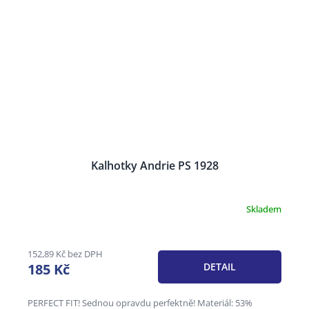
Kalhotky Andrie PS 1928
Skladem
Průměrné
hodnocení
produktu
je
152,89 Kč bez DPH
3,0
185 Kč
DETAIL
z
5
hvězdiček.
PERFECT FIT! Sednou opravdu perfektně! Materiál: 53%