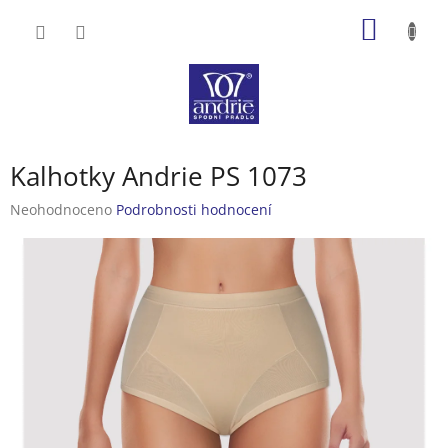
Přejít
NÁKUP
na
obsah
KOŠÍK
Kalhotky Andrie PS 1073
Průměrné
Neohodnoceno
Podrobnosti hodnocení
hodnocení
produktu
je
0,0
z
5
hvězdiček.