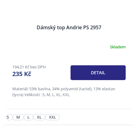
Dámský top Andrie PS 2957
Skladem
194,21 Kč bez DPH
235 Kč
DETAIL
Materiál: 53% bavlna, 34% polyamid (tactel), 13% elastan
(lycra) Velikosti : S, M, L, XL, XXL
S
M
L
XL
XXL