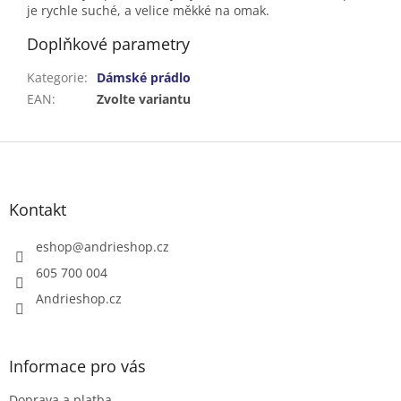
je rychle suché, a velice měkké na omak.
Doplňkové parametry
Kategorie
:
Dámské prádlo
EAN
:
Zvolte variantu
Z
á
p
a
Kontakt
t
í
eshop
@
andrieshop.cz
605 700 004
Andrieshop.cz
Informace pro vás
Doprava a platba