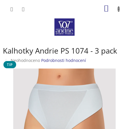
Přejít
NÁKUP
na
obsah
KOŠÍK
Kalhotky Andrie PS 1074 - 3 pack
Průměrné
Neohodnoceno
Podrobnosti hodnocení
TIP
hodnocení
produktu
je
0,0
z
5
hvězdiček.