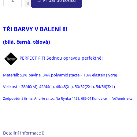
Přidat do košíku
TŘI BARVY V BALENÍ !!!
(bílá, černá, tělová)
PER
FECT FIT! Sednou opravdu perfektně!
Materiál: 53
% bavlna, 34% polyamid (tactel), 13% elastan (lycra)
Velikosti : 38/40(M), 42/44(L), 46/48(XL), 50/52(2XL), 54/56(3XL)
Zodpovědná firma: Andrie s.r.o., Na Rynku 1138, 686 04 Kunovice, info@andrie.cz
Detailní informace