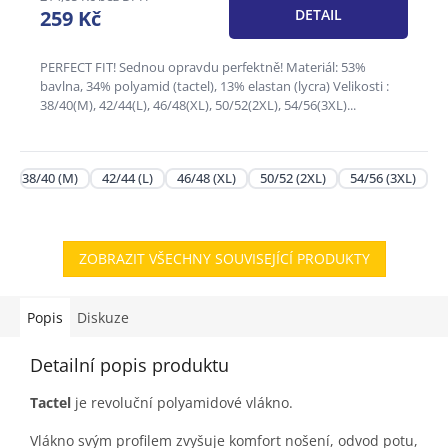
259 Kč
DETAIL
PERFECT FIT! Sednou opravdu perfektně! Materiál: 53%
bavlna, 34% polyamid (tactel), 13% elastan (lycra) Velikosti :
38/40(M), 42/44(L), 46/48(XL), 50/52(2XL), 54/56(3XL)...
38/40 (M)
42/44 (L)
46/48 (XL)
50/52 (2XL)
54/56 (3XL)
ZOBRAZIT VŠECHNY SOUVISEJÍCÍ PRODUKTY
Popis
Diskuze
Detailní popis produktu
Tactel
je revoluční polyamidové vlákno.
Vlákno svým profilem zvyšuje komfort nošení, odvod potu,