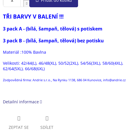
Přidat do košíku
TŘI BARVY V BALENÍ !!!
3 pack A - (bílá, šampaň, tělová) s potiskem
3 pack B - (bílá, šampaň, tělová) bez potisku
Materiál :100% Bavlna
Velikosti: 42/44(L), 46/48(XL), 50/52(2XL), 54/56(3XL), 58/60(4XL),
62/64(5XL), 66/68(6XL)
Zodpovědná firma: Andrie s.r.o., Na Rynku 1138, 686 04 Kunovice, info@andrie.cz
Detailní informace
ZEPTAT SE
SDÍLET