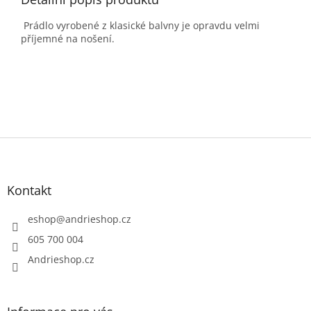
Prádlo vyrobené z klasické balvny je opravdu velmi
příjemné na nošení.
Z
á
p
a
Kontakt
t
í
eshop
@
andrieshop.cz
605 700 004
Andrieshop.cz