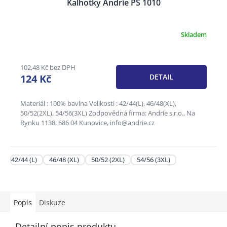
Kalhotky Andrie PS 1010
Skladem
102,48 Kč bez DPH
124 Kč
DETAIL
Materiál : 100% bavlna Velikosti : 42/44(L), 46/48(XL),
50/52(2XL), 54/56(3XL) Zodpovědná firma: Andrie s.r.o., Na
Rynku 1138, 686 04 Kunovice, info@andrie.cz
42/44 (L)
46/48 (XL)
50/52 (2XL)
54/56 (3XL)
Popis
Diskuze
Detailní popis produktu