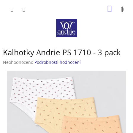
Přejít
NÁKUP
na
obsah
KOŠÍK
Kalhotky Andrie PS 1710 - 3 pack
Průměrné
Neohodnoceno
Podrobnosti hodnocení
hodnocení
produktu
je
0,0
z
5
hvězdiček.