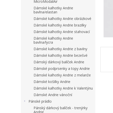
n
MicroModalAir
e
Dámské kalhotky Andrie
l
bavlna/elastan
Dámské kalhotky Andrie obrázkové
Dámské kalhotky Andrie brazilky
Dámské kalhotky Andrie stahovací
Dámské kalhotky Andrie
bavlna/lycra
Dámské kalhotky Andrie z bavlny
Dámské kalhotky Andrie bezešvé
Dámský dárkový balíček Andrie
Dámské podprsenky a topy Andrie
Dámské kalhotky Andrie z melanže
Dámské košilky Andrie
Dámské kalhotky Andrie k Valentýnu
Dámské Andrie vánoční
Pánské prádlo
Pánský dárkový balíček - trenýrky
Andrie