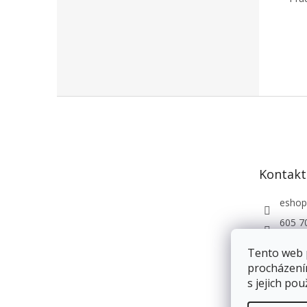
Z
á
p
a
t
Kontakt
í
eshop
605 7
Andri
Tento web 
procházení
s jejich pou