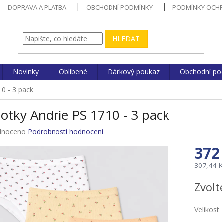
DOPRAVA A PLATBA
OBCHODNÍ PODMÍNKY
PODMÍNKY OCHR
HLEDAT
Novinky
Oblíbené
Dárkový poukaz
Obchodní po
10 - 3 pack
otky Andrie PS 1710 - 3 pack
né
dnoceno
Podrobnosti hodnocení
ení
372
u
307,44 
Měrná
Zvolt
cena:
ek.
Velikost