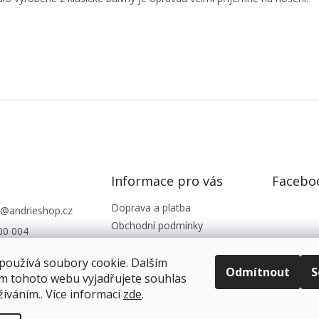
Informace pro vás
Facebo
Doprava a platba
@
andrieshop.cz
Obchodní podmínky
00 004
Podmínky ochrany os. údajů
eshop.cz
Reklamace, vrácení zboží
používá soubory cookie. Dalším
Odmítnout
S
m tohoto webu vyjadřujete souhlas
Kontakty
žíváním.. Více informací
zde
.