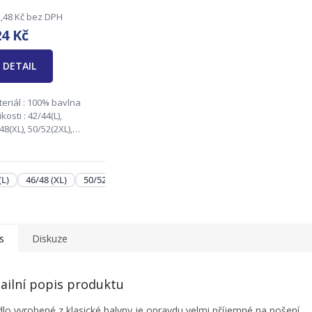
,48 Kč bez DPH
24 Kč
DETAIL
eriál : 100% bavlna
ikosti : 42/44(L),
48(XL), 50/52(2XL),
/56(3XL) Zodpovědná
ma: Andrie s.r.o., Na
ku 1138, 686 04
(L)
46/48 (XL)
50/52 (2XL)
54/56 (3XL)
ovice,
fo@andrie.cz
s
Diskuze
ailní popis produktu
lo vyrobené z klasické balvny je opravdu velmi příjemné na nošení.