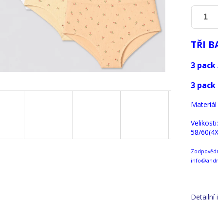
TŘI B
3 pack 
3 pack 
Materiál
Velikosti
58/60(4X
Zodpovědná
info@andr
Detailní