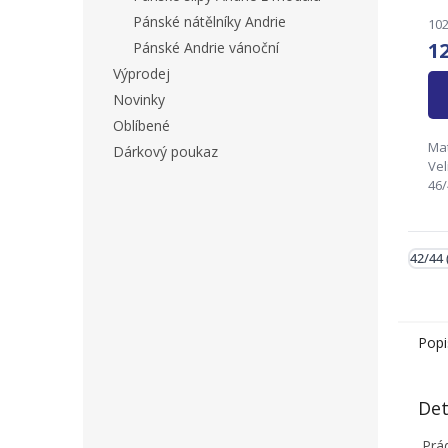
Pánské nátělníky Andrie
102
1
Pánské Andrie vánoční
Výprodej
Novinky
Oblíbené
Mat
Dárkový poukaz
Vel
46/
54
fir
Ryn
42/44 
Kun
in
Popi
Det
Prád