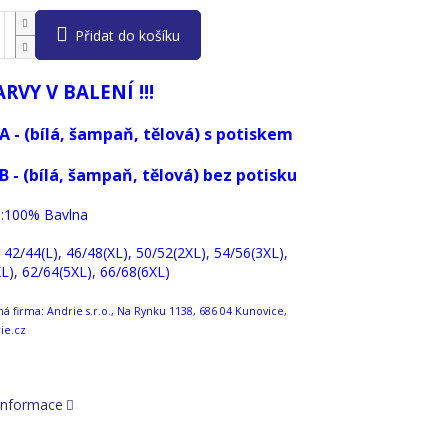
Přidat do košíku
ARVY V BALENÍ !!!
A - (bílá, šampaň, tělová) s potiskem
B - (bílá, šampaň, tělová) bez potisku
 :100% Bavlna
: 42/44(L), 46/48(XL), 50/52(2XL), 54/56(3XL),
L), 62/64(5XL), 66/68(6XL)
 firma: Andrie s.r.o., Na Rynku 1138, 686 04 Kunovice,
ie.cz
 informace