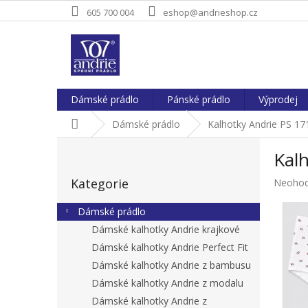
Přejít
605 700 004
eshop@andrieshop.cz
na
obsah
Dámské prádlo
Pánské prádlo
Výprodej
Domů
Dámské prádlo
Kalhotky Andrie PS 17
P
Kalh
o
Přeskočit
s
Kategorie
Průměr
Neoho
kategorie
t
hodnoc
r
produkt
Dámské prádlo
a
je
Dámské kalhotky Andrie krajkové
n
0,0
Dámské kalhotky Andrie Perfect Fit
z
n
5
í
Dámské kalhotky Andrie z bambusu
hvězdič
p
Dámské kalhotky Andrie z modalu
a
Dámské kalhotky Andrie z