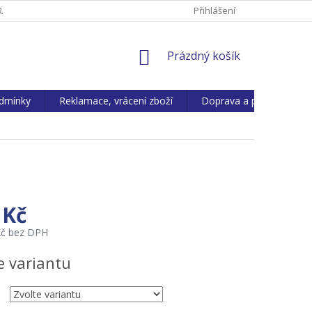
ANY OS. ÚDAJŮ
REKLAMACE, VRÁCENÍ ZBOŽÍ
Přihlášení
KONTAKTY
NÁKUPNÍ
Prázdný košík
KOŠÍK
dmínky
Reklamace, vrácení zboží
Doprava a platba
 Kč
Kč bez DPH
e variantu