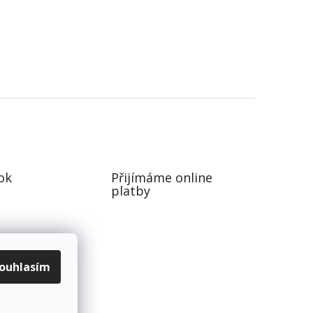
ok
Přijímáme online
platby
ouhlasím