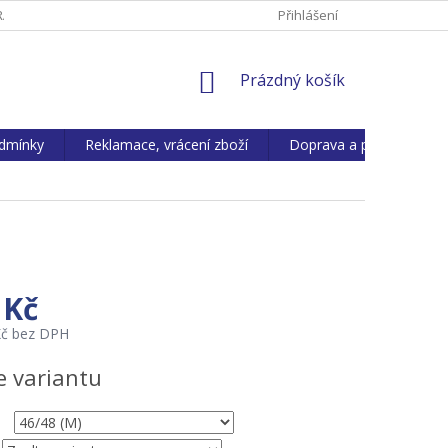
ANY OS. ÚDAJŮ
REKLAMACE, VRÁCENÍ ZBOŽÍ
Přihlášení
KONTAKTY
NÁKUPNÍ
Prázdný košík
KOŠÍK
dmínky
Reklamace, vrácení zboží
Doprava a platba
 Kč
Kč bez DPH
e variantu