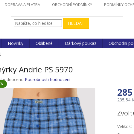
DOPRAVA A PLATBA
OBCHODNÍ PODMÍNKY
PODMÍNKY OCHR
HLEDAT
Novinky
Oblíbené
Dárkový poukaz
Obchodní po
0
nýrky Andrie PS 5970
ůměrné
ohodnoceno
Podrobnosti hodnocení
KA
nocení
285
duktu
235,54 
Měrná
Zvolt
cena:
zdiček.
Velikost