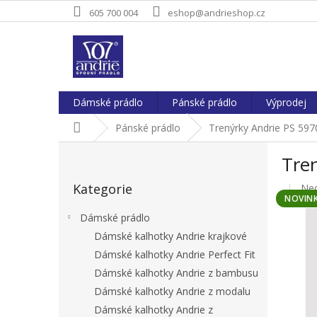
Přejít
605 700 004
eshop@andrieshop.cz
na
obsah
Dámské prádlo
Pánské prádlo
Výprodej
Domů
Pánské prádlo
Trenýrky Andrie PS 597
P
Tre
o
Přeskočit
s
Kategorie
Pr
Ne
kategorie
t
NOVIN
hod
r
pro
Dámské prádlo
a
je
Dámské kalhotky Andrie krajkové
n
0,0
Dámské kalhotky Andrie Perfect Fit
z
n
5
í
Dámské kalhotky Andrie z bambusu
hvě
p
Dámské kalhotky Andrie z modalu
a
Dámské kalhotky Andrie z