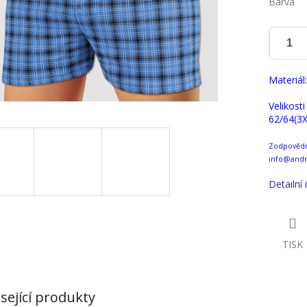
Barva
Materiál
Velikosti
62/64(3X
Zodpovědná
info@andr
Detailní
TISK
sející produkty