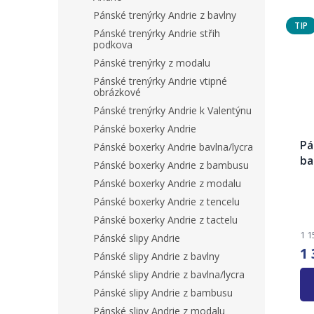
Pánské trenýrky Andrie z bavlny
TIP
Pánské trenýrky Andrie střih
podkova
Pánské trenýrky z modalu
Pánské trenýrky Andrie vtipné
obrázkové
Pánské trenýrky Andrie k Valentýnu
Pánské boxerky Andrie
Pá
Pánské boxerky Andrie bavlna/lycra
ba
Pánské boxerky Andrie z bambusu
An
Pánské boxerky Andrie z modalu
Pr
Pánské boxerky Andrie z tencelu
ho
pr
Pánské boxerky Andrie z tactelu
je
1 1
Pánské slipy Andrie
3,4
1 
Pánské slipy Andrie z bavlny
z
5
Pánské slipy Andrie z bavlna/lycra
hvě
Pánské slipy Andrie z bambusu
Pánské slipy Andrie z modalu