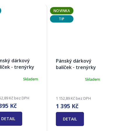
NOVINKA
TIP
nský dárkový
Pánský dárkový
líček - trenýrky
balíček - trenýrky
drie I
Andrie V
Skladem
Skladem
ůměrné
Průměrné
dnocení
hodnocení
oduktu
produktu
je
52,89 Kč bez DPH
1 152,89 Kč bez DPH
3,6
395 Kč
1 395 Kč
z
5
zdiček.
DETAIL
hvězdiček.
DETAIL