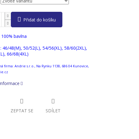
Přidat do košíku
: 100% bavlna
 : 46/48(M), 50/52(L), 54/56(XL), 58/60(2XL),
L), 66/68(4XL)
 firma: Andrie s.r.o., Na Rynku 1138, 686 04 Kunovice,
ie.cz
 informace
ZEPTAT SE
SDÍLET