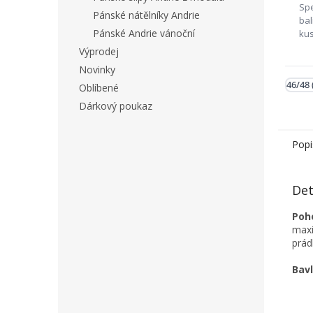
Spe
Pánské nátělníky Andrie
bal
Pánské Andrie vánoční
ku
tre
Výprodej
Pok
Novinky
z b
46/48 
skl
Oblíbené
nah
Dárkový poukaz
po
Popi
Det
Poho
maxi
prád
Bavl