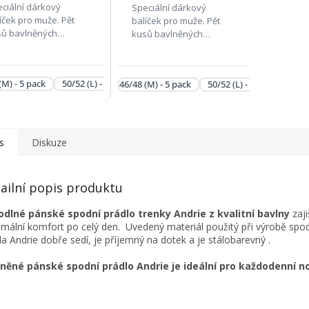
ciální dárkový
Speciální dárkový
íček pro muže. Pět
balíček pro muže. Pět
sů bavlněných
kusů bavlněných
nýrek značky Andrie
trenýrek značky Andrie
ud některý ze vzorů
s oblíbeným károvým
alíčku není aktuálně
potiskem. Pokud některý
(M) - 5 pack
50/52 (L) - 5 pack
58/60 (2XL) - 5 pack
62/64 (3XL) - 5 p
46/48 (M) - 5 pack
50/52 (L) - 5 pack
62/6
adem , může být
ze vzorů z balíčku není
razen jiným velmi
aktuálně skladem , může
dobným...
být...
s
Diskuze
ailní popis produktu
dlné pánské spodní prádlo trenky Andrie z kvalitní bavlny
zaji
mální komfort po celý den. Uvedený materiál použitý při výrobě spo
la Andrie dobře sedí, je příjemný na dotek a je stálobarevný .
něné pánské spodní prádlo Andrie je ideální pro každodenní no