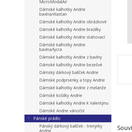
n
MicroModalAir
e
Dámské kalhotky Andrie
l
bavlna/elastan
Dámské kalhotky Andrie obrázkové
Dámské kalhotky Andrie brazilky
Dámské kalhotky Andrie stahovací
Dámské kalhotky Andrie
bavlna/lycra
Dámské kalhotky Andrie z bavlny
Dámské kalhotky Andrie bezešvé
Dámský dárkový balíček Andrie
Dámské podprsenky a topy Andrie
Dámské kalhotky Andrie z melanže
Dámské košilky Andrie
Dámské kalhotky Andrie k Valentýnu
Dámské Andrie vánoční
Pánské prádlo
Pánský dárkový balíček - trenýrky
Souvi
Andrie