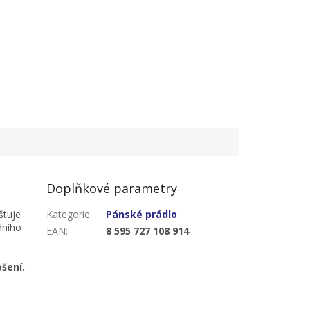
ack
4 (3XL) - 5 pack
Doplňkové parametry
štuje
Kategorie
:
Pánské prádlo
dního
EAN
:
8 595 727 108 914
šení.