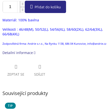
Přidat do košíku
Materiál: 100% bavlna
Velikosti : 46/48(M), 50/52(L), 54/56(XL), 58/60(2XL), 62/64(3XL),
66/68(4XL)
Zodpovědná firma: Andrie s.r.o., Na Rynku 1138, 686 04 Kunovice, info@andrie.cz
Detailní informace
ZEPTAT SE
SDÍLET
Související produkty
TIP