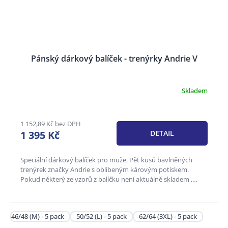
Pánský dárkový balíček - trenýrky Andrie V
Skladem
Průměrné
hodnocení
produktu
je
1 152,89 Kč bez DPH
3,6
1 395 Kč
DETAIL
z
5
hvězdiček.
Speciální dárkový balíček pro muže. Pět kusů bavlněných
trenýrek značky Andrie s oblíbeným károvým potiskem.
Pokud některý ze vzorů z balíčku není aktuálně skladem ,
může být...
46/48 (M) - 5 pack
50/52 (L) - 5 pack
62/64 (3XL) - 5 pack