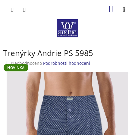
Přejít
NÁKUP
na
obsah
KOŠÍK
Trenýrky Andrie PS 5985
Průměrné
Neohodnoceno
Podrobnosti hodnocení
NOVINKA
hodnocení
produktu
je
0,0
z
5
hvězdiček.