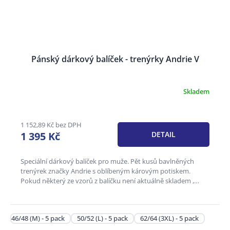
Pánský dárkový balíček - trenýrky Andrie V
Skladem
Průměrné
hodnocení
produktu
je
1 152,89 Kč bez DPH
3,6
1 395 Kč
DETAIL
z
5
hvězdiček.
Speciální dárkový balíček pro muže. Pět kusů bavlněných
trenýrek značky Andrie s oblíbeným károvým potiskem.
Pokud některý ze vzorů z balíčku není aktuálně skladem ,
může být...
46/48 (M) - 5 pack
50/52 (L) - 5 pack
62/64 (3XL) - 5 pack