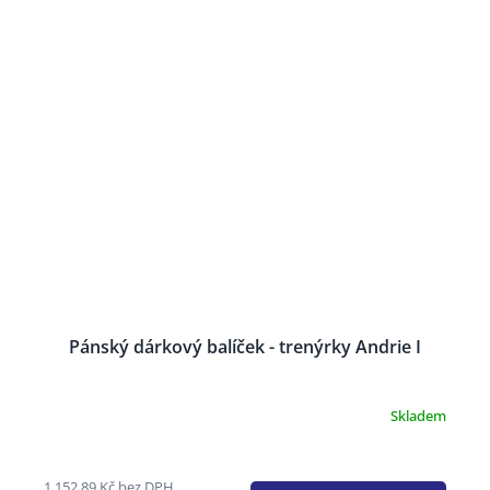
Pánský dárkový balíček - trenýrky Andrie I
Skladem
Průměrné
hodnocení
produktu
je
1 152,89 Kč bez DPH