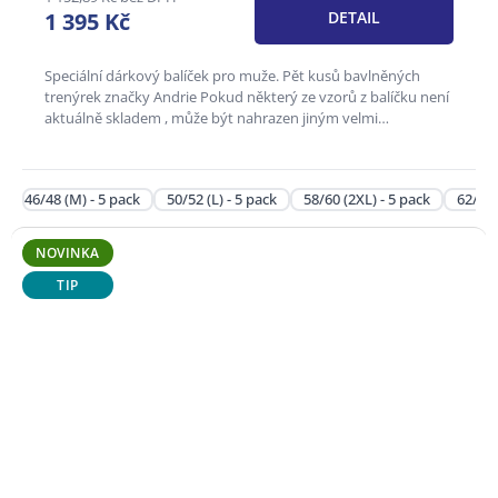
3,4
1 395 Kč
DETAIL
z
5
hvězdiček.
Speciální dárkový balíček pro muže. Pět kusů bavlněných
trenýrek značky Andrie Pokud některý ze vzorů z balíčku není
aktuálně skladem , může být nahrazen jiným velmi
podobným...
46/48 (M) - 5 pack
50/52 (L) - 5 pack
58/60 (2XL) - 5 pack
62/64 
NOVINKA
TIP