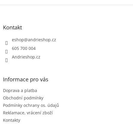
Z
á
p
a
Kontakt
t
í
eshop
@
andrieshop.cz
605 700 004
Andrieshop.cz
Informace pro vás
Doprava a platba
Obchodní podmínky
Podmínky ochrany os. údajů
Reklamace, vrácení zboží
Kontakty