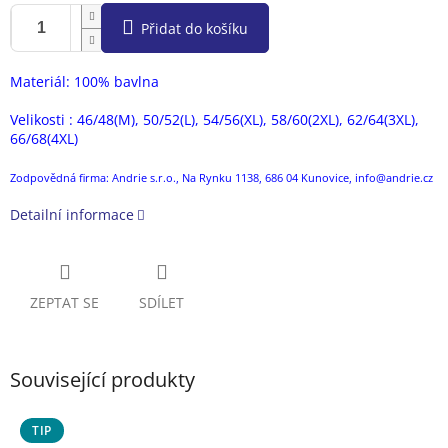
Přidat do košíku
Materiál: 100% bavlna
Velikosti : 46/48(M), 50/52(L), 54/56(XL), 58/60(2XL), 62/64(3XL),
66/68(4XL)
Zodpovědná firma: Andrie s.r.o., Na Rynku 1138, 686 04 Kunovice, info@andrie.cz
Detailní informace
ZEPTAT SE
SDÍLET
Související produkty
TIP