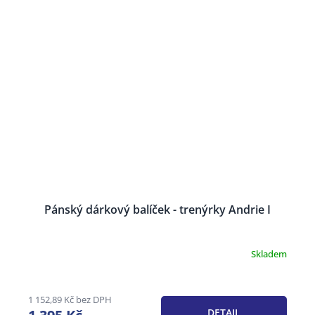
Pánský dárkový balíček - trenýrky Andrie I
Skladem
Průměrné
hodnocení
produktu
je
1 152,89 Kč bez DPH
3,4
DETAIL