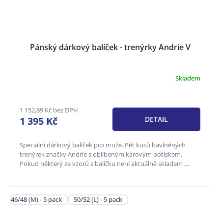
Pánský dárkový balíček - trenýrky Andrie V
Skladem
Průměrné
hodnocení
produktu
je
1 152,89 Kč bez DPH
3,6
1 395 Kč
DETAIL
z
5
hvězdiček.
Speciální dárkový balíček pro muže. Pět kusů bavlněných
trenýrek značky Andrie s oblíbeným károvým potiskem.
Pokud některý ze vzorů z balíčku není aktuálně skladem ,
může být...
46/48 (M) - 5 pack
50/52 (L) - 5 pack