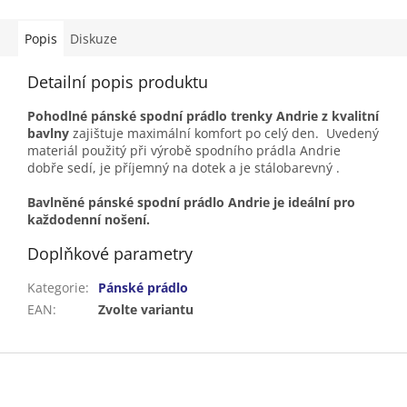
Popis
Diskuze
Detailní popis produktu
Pohodlné pánské spodní prádlo trenky Andrie z kvalitní
bavlny
zajištuje maximální komfort po celý den. Uvedený
materiál použitý při výrobě spodního prádla Andrie
dobře sedí, je příjemný na dotek a je stálobarevný .
Bavlněné pánské spodní prádlo Andrie je ideální pro
každodenní nošení.
Doplňkové parametry
Kategorie
:
Pánské prádlo
EAN
:
Zvolte variantu
Z
á
p