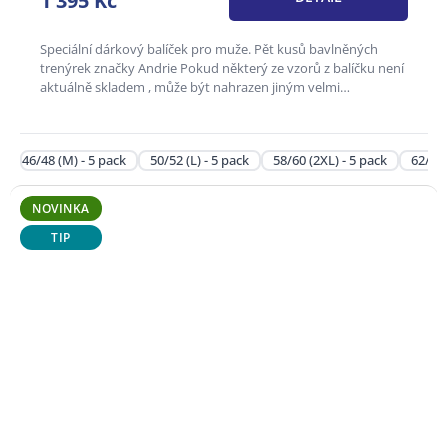
1 395 Kč
z
5
hvězdiček.
Speciální dárkový balíček pro muže. Pět kusů bavlněných
trenýrek značky Andrie Pokud některý ze vzorů z balíčku není
aktuálně skladem , může být nahrazen jiným velmi
podobným...
46/48 (M) - 5 pack
50/52 (L) - 5 pack
58/60 (2XL) - 5 pack
62/64 
NOVINKA
TIP