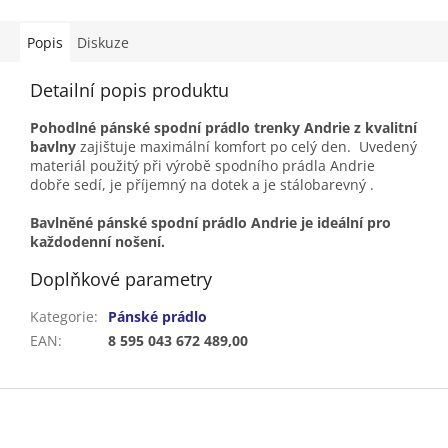
Popis
Diskuze
Detailní popis produktu
Pohodlné pánské spodní prádlo trenky Andrie z kvalitní
bavlny
zajištuje maximální komfort po celý den. Uvedený
materiál použitý při výrobě spodního prádla Andrie
dobře sedí, je příjemný na dotek a je stálobarevný .
Bavlněné pánské spodní prádlo Andrie je ideální pro
každodenní nošení.
Doplňkové parametry
Kategorie
:
Pánské prádlo
EAN
:
8 595 043 672 489,00
Z
á
p