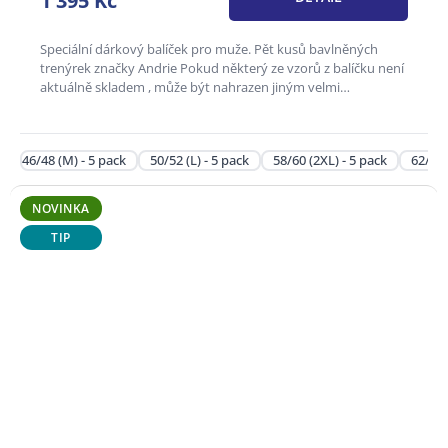
1 395 Kč
z
5
hvězdiček.
Speciální dárkový balíček pro muže. Pět kusů bavlněných
trenýrek značky Andrie Pokud některý ze vzorů z balíčku není
aktuálně skladem , může být nahrazen jiným velmi
podobným...
46/48 (M) - 5 pack
50/52 (L) - 5 pack
58/60 (2XL) - 5 pack
62/64 
NOVINKA
TIP