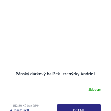
Pánský dárkový balíček - trenýrky Andrie I
Skladem
Průměrné
hodnocení
produktu
je
1 152,89 Kč bez DPH
3,4
DETAIL