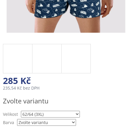
285 Kč
235,54 Kč bez DPH
Měrná
Zvolte variantu
cena:
Velikost
Barva