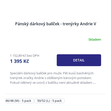
Pánský dárkový balíček - trenýrky Andrie V
Skladem
Průměrné
hodnocení
produktu
je
1 152,89 Kč bez DPH
3,6
1 395 Kč
DETAIL
z
5
hvězdiček.
Speciální dárkový balíček pro muže. Pět kusů bavlněných
trenýrek značky Andrie s oblíbeným károvým potiskem.
Pokud některý ze vzorů z balíčku není aktuálně skladem ,
může být...
46/48 (M) - 5 pack
50/52 (L) - 5 pack