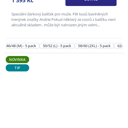
1 395 Kč
z
5
hvězdiček.
Speciální dárkový balíček pro muže. Pět kusů bavlněných
trenýrek značky Andrie Pokud některý ze vzorů z balíčku není
aktuálně skladem , může být nahrazen jiným velmi
podobným...
46/48 (M) - 5 pack
50/52 (L) - 5 pack
58/60 (2XL) - 5 pack
62/64 
NOVINKA
TIP