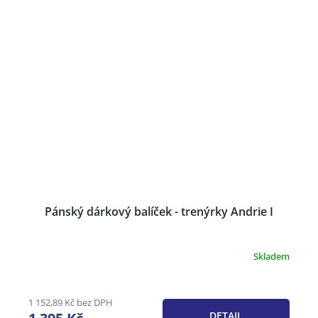
Pánský dárkový balíček - trenýrky Andrie I
Skladem
Průměrné
hodnocení
produktu
je
1 152,89 Kč bez DPH
3,4
DETAIL