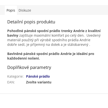
Popis
Diskuze
Detailní popis produktu
Pohodlné pánské spodní prádlo trenky Andrie z kvalitní
bavlny
zajištuje maximální komfort po celý den. Uvedený
materiál použitý při výrobě spodního prádla Andrie
dobře sedí, je příjemný na dotek a je stálobarevný .
Bavlněné pánské spodní prádlo Andrie je ideální pro
každodenní nošení.
Doplňkové parametry
Kategorie
:
Pánské prádlo
EAN
:
Zvolte variantu
Z
á
p