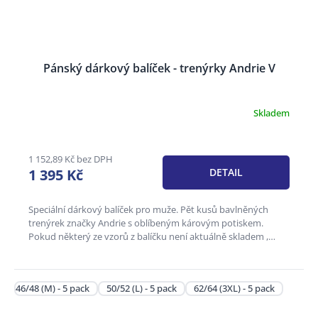
Pánský dárkový balíček - trenýrky Andrie V
Skladem
Průměrné
hodnocení
produktu
je
1 152,89 Kč bez DPH
3,6
1 395 Kč
DETAIL
z
5
hvězdiček.
Speciální dárkový balíček pro muže. Pět kusů bavlněných
trenýrek značky Andrie s oblíbeným károvým potiskem.
Pokud některý ze vzorů z balíčku není aktuálně skladem ,
může být...
46/48 (M) - 5 pack
50/52 (L) - 5 pack
62/64 (3XL) - 5 pack