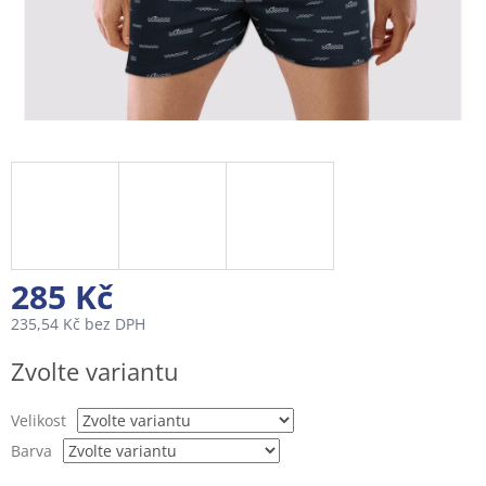
285 Kč
235,54 Kč bez DPH
Měrná
Zvolte variantu
cena:
Velikost
Barva