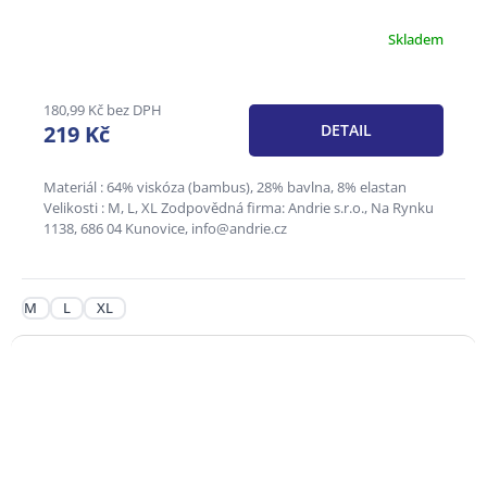
Skladem
180,99 Kč bez DPH
219 Kč
DETAIL
Materiál : 64% viskóza (bambus), 28% bavlna, 8% elastan
Velikosti : M, L, XL Zodpovědná firma: Andrie s.r.o., Na Rynku
1138, 686 04 Kunovice, info@andrie.cz
M
L
XL