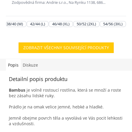
Zodpovědná firma: Andrie s.r.o., Na Rynku 1138, 686...
38/40 (M)
42/44 (L)
46/48 (XL)
50/52 (2XL)
54/56 (3XL)
ZOBRAZIT VŠECHNY SOUVISEJÍCÍ PRODUKTY
Popis
Diskuze
Detailní popis produktu
Bambus
je volně rostoucí rostlina, která se množí a roste
bez zásahu lidské ruky.
Prádlo je na omak velice jemné, hebké a hladké.
Jemně obejme povrch těla a vyvolává ve Vás pocit lehkosti
a vzdušnosti.