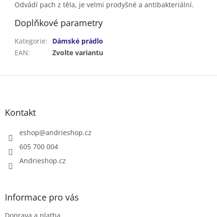
Odvádí pach z těla, je velmi prodyšné a antibakteriální.
Doplňkové parametry
Kategorie
:
Dámské prádlo
EAN
:
Zvolte variantu
Z
á
p
a
Kontakt
t
í
eshop
@
andrieshop.cz
605 700 004
Andrieshop.cz
Informace pro vás
Doprava a platba