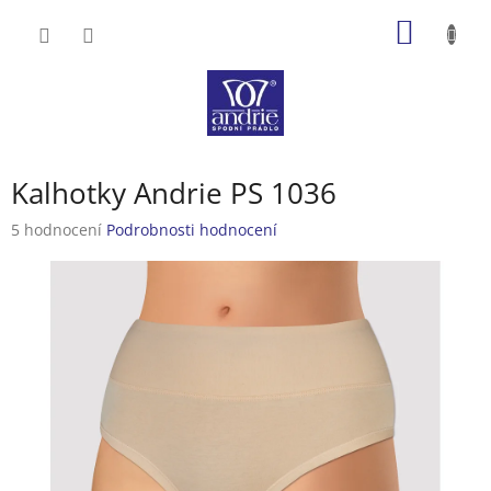
Přejít
NÁKUP
na
obsah
KOŠÍK
Kalhotky Andrie PS 1036
Průměrné
5 hodnocení
Podrobnosti hodnocení
hodnocení
produktu
je
4,4
z
5
hvězdiček.