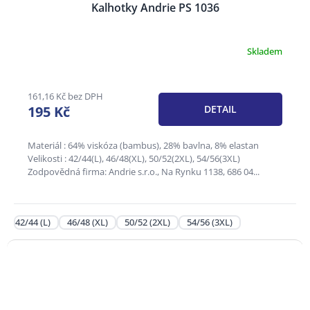
Kalhotky Andrie PS 1036
Skladem
Průměrné
hodnocení
produktu
je
161,16 Kč bez DPH
4,4
195 Kč
DETAIL
z
5
hvězdiček.
Materiál : 64% viskóza (bambus), 28% bavlna, 8% elastan
Velikosti : 42/44(L), 46/48(XL), 50/52(2XL), 54/56(3XL)
Zodpovědná firma: Andrie s.r.o., Na Rynku 1138, 686 04...
42/44 (L)
46/48 (XL)
50/52 (2XL)
54/56 (3XL)