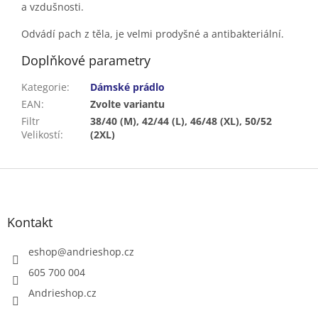
a vzdušnosti.
Odvádí pach z těla, je velmi prodyšné a antibakteriální.
Doplňkové parametry
Kategorie
:
Dámské prádlo
EAN
:
Zvolte variantu
Filtr
38/40 (M), 42/44 (L), 46/48 (XL), 50/52
Velikostí
:
(2XL)
Z
á
p
a
Kontakt
t
í
eshop
@
andrieshop.cz
605 700 004
Andrieshop.cz