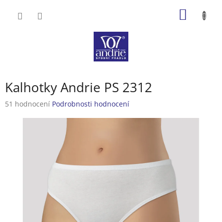
Přejít
NÁKUP
na
obsah
KOŠÍK
Kalhotky Andrie PS 2312
Průměrné
51 hodnocení
Podrobnosti hodnocení
hodnocení
produktu
je
3,2
z
5
hvězdiček.