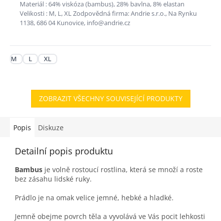
Materiál : 64% viskóza (bambus), 28% bavlna, 8% elastan
Velikosti : M, L, XL Zodpovědná firma: Andrie s.r.o., Na Rynku
1138, 686 04 Kunovice, info@andrie.cz
M
L
XL
ZOBRAZIT VŠECHNY SOUVISEJÍCÍ PRODUKTY
Popis
Diskuze
Detailní popis produktu
Bambus
je volně rostoucí rostlina, která se množí a roste
bez zásahu lidské ruky.
Prádlo je na omak velice jemné, hebké a hladké.
Jemně obejme povrch těla a vyvolává ve Vás pocit lehkosti