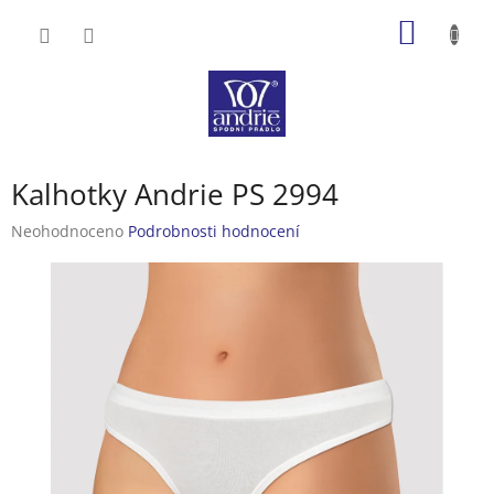
Přejít
NÁKUP
na
obsah
KOŠÍK
Kalhotky Andrie PS 2994
Průměrné
Neohodnoceno
Podrobnosti hodnocení
hodnocení
produktu
je
0,0
z
5
hvězdiček.