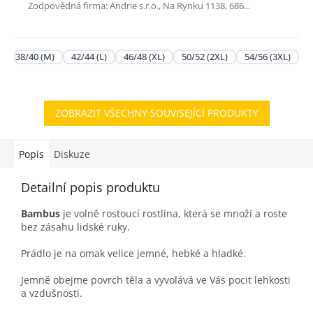
Zodpovědná firma: Andrie s.r.o., Na Rynku 1138, 686...
38/40 (M)
42/44 (L)
46/48 (XL)
50/52 (2XL)
54/56 (3XL)
ZOBRAZIT VŠECHNY SOUVISEJÍCÍ PRODUKTY
Popis
Diskuze
Detailní popis produktu
Bambus
je volně rostoucí rostlina, která se množí a roste
bez zásahu lidské ruky.
Prádlo je na omak velice jemné, hebké a hladké.
Jemně obejme povrch těla a vyvolává ve Vás pocit lehkosti
a vzdušnosti.