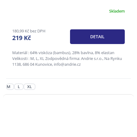
Skladem
180,99 Kč bez DPH
219 Kč
DETAIL
Materiál : 64% viskóza (bambus), 28% bavlna, 8% elastan
Velikosti : M, L, XL Zodpovědná firma: Andrie s.r.o., Na Rynku
1138, 686 04 Kunovice, info@andrie.cz
M
L
XL