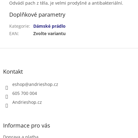
Odvádí pach z těla, je velmi prodyšné a antibakteriální.
Doplňkové parametry
Kategorie
:
Dámské prádlo
EAN
:
Zvolte variantu
Z
á
p
a
Kontakt
t
í
eshop
@
andrieshop.cz
605 700 004
Andrieshop.cz
Informace pro vás
Doprava a platba