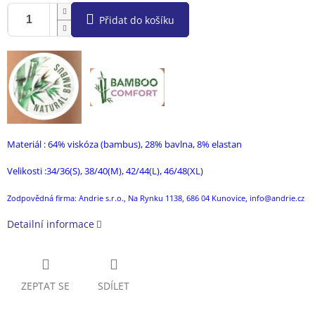
Přidat do košíku
Materiál : 64% viskóza (bambus), 28% bavlna, 8% elastan
Velikosti :34/36(S), 38/40(M), 42/44(L), 46/48(XL)
Zodpovědná firma: Andrie s.r.o., Na Rynku 1138, 686 04 Kunovice, info@andrie.cz
Detailní informace
ZEPTAT SE
SDÍLET